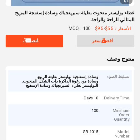
1
1
/
غطاء بوليستر منحوت بطيئة سبرينجباك وسادة إسفنجة المزيج
المثالي للراحة والراحة
الأسعار：5.5$-9.5$
MOQ：100
افضل سعر
ﺎﺘﺼﻟ ﺍﻶﻧ
منتوج وصف
تسليط الضوء
,
وسادة إسفنجية بوليستر بطيئة الربيع
,
وسادة من رغوة الذاكرة ذات الشكل المنحوت
البوليستر بطيء السبرنجباك وسادة الإسفنج
10 Days
Delivery Time
100
Minimum
Order
Quantity
GB-1015
Model
Number