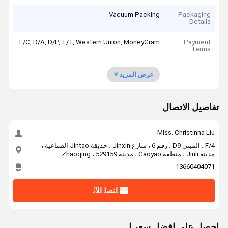
Vacuum Packing
Packaging
Details
L/C, D/A, D/P, T/T, Western Union, MoneyGram
Payment
Terms
عرض المزيد
تفاصيل الاتصال
Miss. Christinna Liu
4/F ، المبنى D9 ، رقم 6 ، شارع Jinxin ، حديقة Jintao الصناعية ،
مدينة Jinli ، منطقة Gaoyao ، مدينة Zhaoqing ، 529159
13660404071
ﺎﺘﺼﻟ ﺍﻶﻧ
احصل على افضل سعر ل