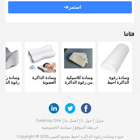
وسادة من الرغوة للطفل
استمر
وسادة التبريد بالجل
وسادة السفر على شكل حرف U
فئاتنا
وسادة دعم الحبل
وسادة السرير
وسادة راحة رأس السيارة
وسادة رغوة
وسادة كلاسيكية
وسادة الذاكرة
وسادة ركبة 
الذاكرة احيط
من رغوة الذاكرة
العضوية
رغوة الذاكر
منزل
حول نا
اتصل بنا
Desktop Site
خريطة الموقع
سياسة الخصوصية
جودة
وسادة رغوة الذاكرة احيط
مصنع الصين.Copyright © 2026