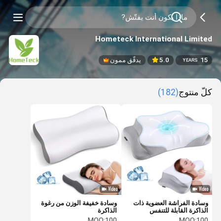
Hometeck International Limited
15
5.0
يدقّق ممون
YEARS
كلّ منتوج
(182)
وسادة الفراشة العضوية ذات
وسادة خفيفة الوزن من رغوة
الذاكرة القابلة للتنفس
الذاكرة
MOQ:
100
MOQ:
100