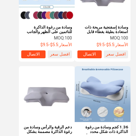
وسادة إسفنجية مريحة ذات
وسادة من رغوة الذاكرة
استعادة بطيئة بغطاء قابل
للنائمين على الظهر والجانب
للغسل مثالية لمُستلقي الظهر
سهلة العناية
MOQ:
100
MOQ:
100
والجانبين للاسترخاء العضلي
الأسعار:
5.5$-9.5$
الأسعار:
5.5$-9.5$
افضل سعر
الاتصال
افضل سعر
الاتصال
الرئيسية
المنتجات
فيديوهات
معلومات عنا
1.36 كجم وسادة من رغوة
دعم الرقبة والرأس وسادة من
الذاكرة ذات شكل محدد
رغوة الذاكرة مصممة بشكل