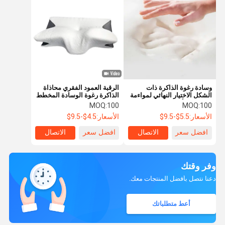
وسادة رغوة الذاكرة ذات
الرقبة العمود الفقري محاذاة
الشكل الاختيار النهائي لمواءمة
الذاكرة رغوة الوسادة المخطط
الرقبة والرأس
الايرغونومية على شكل فراشة
MOQ:
100
MOQ:
100
الأسعار:
5.5$-9.5$
الأسعار:
4.5$-9.5$
افضل سعر
الاتصال
افضل سعر
الاتصال
وفر وقتك
دعنا نتصل بأفضل المنتجات معك.
أعط متطلباتك