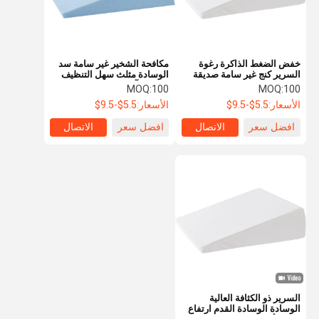
خفض الضغط الذاكرة رغوة
مكافحة الشخير غير سامة سد
السرير كنج غير سامة صديقة
الوسادة مثلث سهل التنظيف
للبيئة للنوم العميق
لتخفيف آلام الظهر
MOQ:
100
MOQ:
100
الأسعار:
5.5$-9.5$
الأسعار:
5.5$-9.5$
افضل سعر
الاتصال
افضل سعر
الاتصال
الرئيسية
المنتجات
فيديوهات
معلومات عنا
السرير ذو الكثافة العالية
الوسادة الوسادة القدم ارتفاع