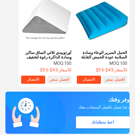
الحمل السرير الوعاء وسادة
أورثوبيدي ثلاثي الساق ساكن
السلامة عودة الحمض القابلة
وسادة الذاكرة رغوة لتخفيف
للنفخ الظهر الوعاء
آلام القدم الخلفية
MOQ:
100
MOQ:
100
الأسعار:
4.5$-9.5$
الأسعار:
4.5$-9.5$
افضل سعر
الاتصال
افضل سعر
الاتصال
وفر وقتك
دعنا نتصل بأفضل المنتجات معك.
أعط متطلباتك