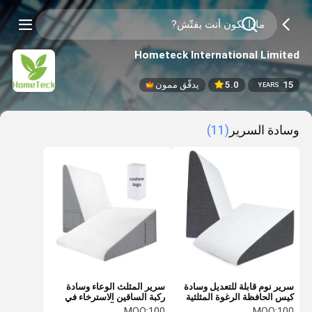
Hometeck International Limited
15
5.0
يدقّق ممون
YEARS
وسادة السرير
(11)
سرير نوم قابلة للتعديل وسادة
سرير المثلث الوعاء وسادة
كيس الحافظة الرغوة المثلثية
ركبة الساقين الاسترخاء في
وسائد على شكل كيس
الظهر تخفيف آلام السرير
MOQ:
100
MOQ:
100