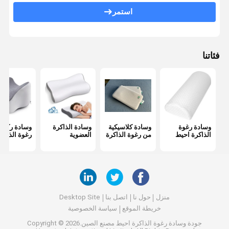
وسادة من الرغوة للطفل
استمر
وسادة التبريد بالجل
وسادة السفر على شكل حرف U
فئاتنا
وسادة دعم الحبل
وسادة السرير
وسادة راحة رأس السيارة
وسادة رغوة
وسادة كلاسيكية
وسادة الذاكرة
وسادة ركبة 
الذاكرة احيط
من رغوة الذاكرة
العضوية
رغوة الذاكر
منزل
حول نا
اتصل بنا
Desktop Site
خريطة الموقع
سياسة الخصوصية
جودة
وسادة رغوة الذاكرة احيط
مصنع الصين.Copyright © 2026