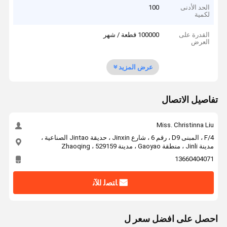
الحد الأدنى
100
لكمية
القدرة على
100000 قطعة / شهر
العرض
عرض المزيد
تفاصيل الاتصال
Miss. Christinna Liu
4/F ، المبنى D9 ، رقم 6 ، شارع Jinxin ، حديقة Jintao الصناعية ،
مدينة Jinli ، منطقة Gaoyao ، مدينة Zhaoqing ، 529159
13660404071
ﺎﺘﺼﻟ ﺍﻶﻧ
احصل على افضل سعر ل