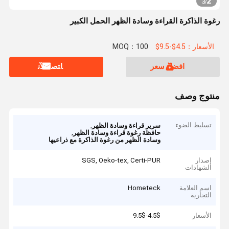
2
3
/
رغوة الذاكرة القراءة وسادة الظهر الحمل الكبير
الأسعار：4.5$-9.5$
MOQ：100
افضل سعر
ﺎﺘﺼﻟ ﺍﻶﻧ
منتوج وصف
تسليط الضوء
,
سرير قراءة وسادة الظهر
,
حافظة رغوة قراءة وسادة الظهر
وسادة الظهر من رغوة الذاكرة مع ذراعيها
إصدار
SGS, Oeko-tex, Certi-PUR
الشهادات
اسم العلامة
Hometeck
التجارية
الأسعار
4.5$-9.5$