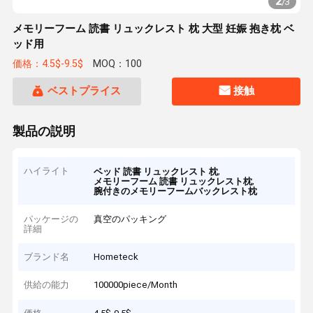
2
/
3
メモリーフーム 読書 リュックレスト 枕 大型 妊娠 抱き枕 ベ
ッド用
価格：4.5$-9.5$
MOQ：100
ベストプライス
接触
製品の説明
ハイライト
,
ベッド 読書 リュックレスト 枕
,
メモリーフーム 読書 リュックレスト枕
腕付きのメモリーフームバックレスト枕
パッケージの
真空のパッキング
詳細
ブランド名
Hometeck
供給の能力
100000piece/Month