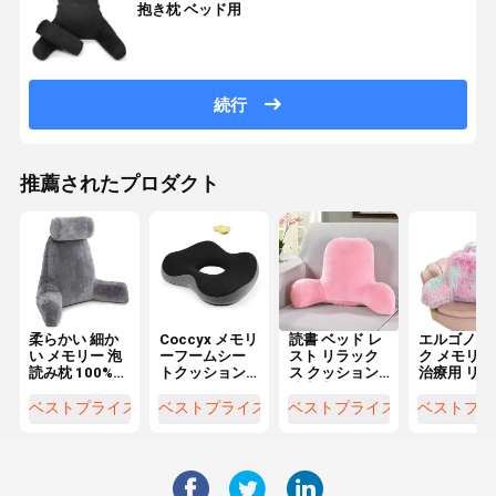
抱き枕 ベッド用
続行
推薦されたプロダクト
柔らかい 細か
Coccyx メモリ
読書 ベッド レ
エルゴノミ
い メモリー 泡
ーフームシー
スト リラック
ク メモリー
読み枕 100%
トクッション
ス クッション
治療用 リュ
ポリエステル
オフィスチェ
腕 切断された
クレスト 枕
FA 編み物 カス
ア用の整形フ
メモリー 泡 テ
ンドル付き 
ベストプライス
ベストプライス
ベストプライス
ベストプラ
タマイズ
ームクッショ
レビ クッショ
適
ン
ン ベッド