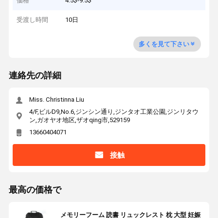
価格
4.5$-9.5$
受渡し時間
10日
多くを見て下さい
連絡先の詳細
Miss. Christinna Liu
4/F,ビルD9,No.6,ジンシン通り,ジンタオ工業公園,ジンリタウ
ン,ガオヤオ地区,ザオqing市,529159
13660404071
接触
最高の価格で
メモリーフーム 読書 リュックレスト 枕 大型 妊娠