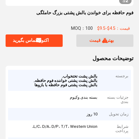
2
3
/
فوم حافظه برای خواندن بالش پشتی بزرگ حاملگی
قیمت：4.5$-9.5$
MOQ：100
بهترین قیمت
اکنون تماس بگیرید
توضیحات محصول
برجسته
,
بالش پشت تختخواب
,
بالش پشت پشتی خواننده فوم حافظه
بالش پشت پشتی فوم حافظه با بازوها
جزئیات بسته
بسته بندی وکیوم
بندی
زمان تحویل
10 روز
شرایط
L/C، D/A، D/P، T/T، Western Union،
پرداخت