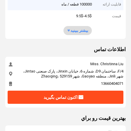
قابلیت ارائه
100000 قطعه / ماه
قیمت
4.5$-9.5$
بیشتر ببینید
اطلاعات تماس
Miss. Christinna Liu
4/F، ساختمان D9، شماره 6، خیابان Jinxin، پارک صنعتی Jintao،
شهر Jinli، منطقه Gaoyao، شهر Zhaoqing، 529159
13660404071
اکنون تماس بگیرید
بهترين قيمت رو براي