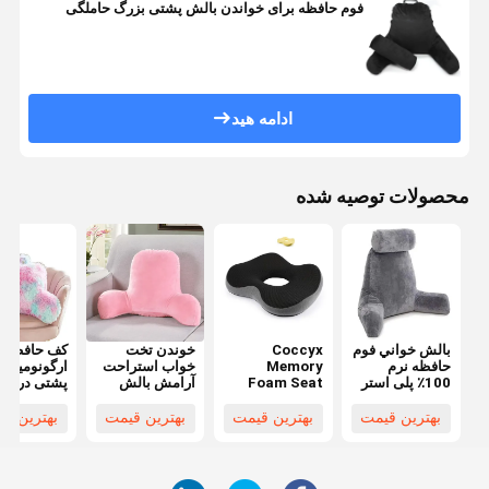
فوم حافظه برای خواندن بالش پشتی بزرگ حاملگی
ادامه هید
محصولات توصیه شده
بالش خواني فوم
Coccyx
خوندن تخت
کف حافظه
حافظه نرم
Memory
خواب استراحت
ارگونومیک 
100٪ پلی استر
Foam Seat
آرامش بالش
پشتی درمان
فا بافتن
Cushion بالش
بازو های خرد
بالش راحت 
سفارشی
فوم ارتوپدیک
شده فوم حافظه
دسته
بهترین قیمت
بهترین قیمت
بهترین قیمت
بهترین ق
برای صندلی
بالش تلویزیون
اداری
برای تخت خواب