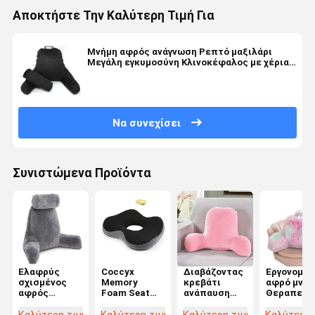
Αποκτήστε Την Καλύτερη Τιμή Για
Μνήμη αφρός ανάγνωση Ρεπτό μαξιλάρι
Μεγάλη εγκυμοσύνη Κλινοκέφαλος με χέρια
για κρεβάτι
Να συνεχίσει
Συνιστώμενα Προϊόντα
Ελαφρύς
Coccyx
Διαβάζοντας
Εργονομικ
σχισμένος
Memory
κρεβάτι
αφρό μνήμ
αφρός
Foam Seat
ανάπαυση
Θεραπευτ
μνήμης
Cushion
χαλάρωση
μαξιλάρι γ
μαξιλάρι
Ορθοπεδικό
μαξιλάρι
την πλάτη