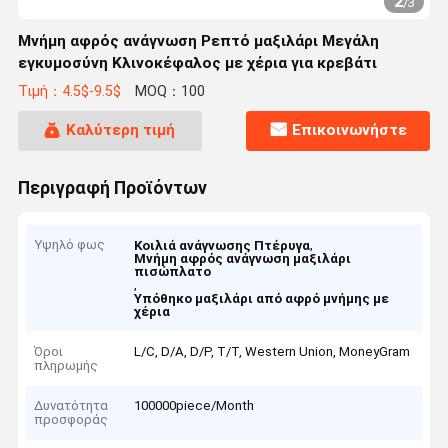
2
/
3
Μνήμη αφρός ανάγνωση Ρεπτό μαξιλάρι Μεγάλη
εγκυμοσύνη Κλινοκέφαλος με χέρια για κρεβάτι
Τιμή：4.5$-9.5$
MOQ：100
Καλύτερη τιμή
Επικοινωνήστε
Περιγραφή Προϊόντων
Υψηλό φως
,
Κοιλιά ανάγνωσης Πτέρυγα
Μνήμη αφρός ανάγνωση μαξιλάρι
πισώπλατο
,
Υπόθηκο μαξιλάρι από αφρό μνήμης με
χέρια
Όροι
L/C, D/A, D/P, T/T, Western Union, MoneyGram
πληρωμής
Δυνατότητα
100000piece/Month
προσφοράς