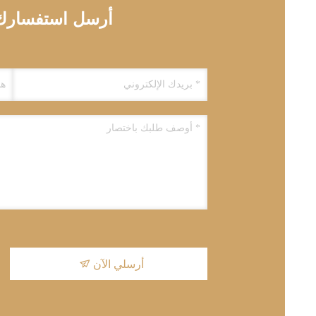
أرسل استفسارك م
أرسلي الآن