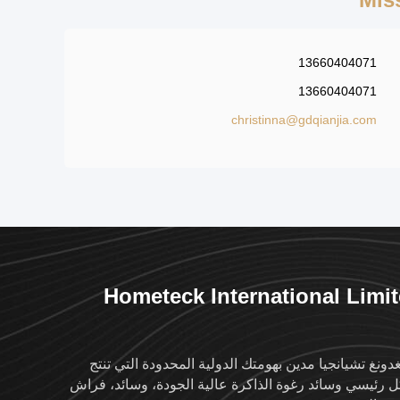
13660404071
13660404071
christinna@gdqianjia.com
Hometeck International Limi
غدونغ تشيانجيا مدين بهومتك الدولية المحدودة التي تنتج
 رئيسي وسائد رغوة الذاكرة عالية الجودة، وسائد، فراش