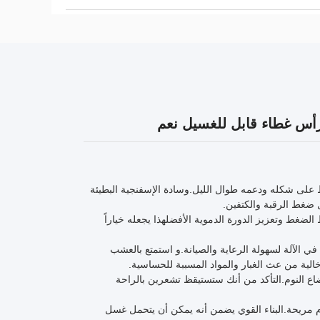
 على شكله ودعمه طوال الليل.وسادة الإسفنجية البطيئة
ل ضغط الرقبة والكتفين.
الضغط وتعزيز الدورة الدموية الأفضلهذا يجعله خياراً
 الآلة لسهولة الرعاية والصيانة.و استمتع بالعشب
الية من عث الغبار والمواد المسببة للحساسية.
ع النوم.التأكد من أنك ستستيقظ تشعرين بالراحة
وم مريحة.البناء القوي يضمن أنه يمكن أن يتحمل غسل