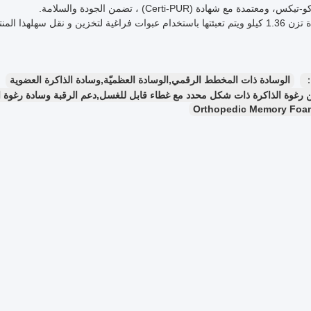
 ومعتمدة مع شهادة (Certi-PUR) ، تضمن الجودة والسلامة.
كل وسادة تزن 1.36 كيلو ويتم تعبئتها باستخدام عبوات فراغية لتخزين و نقل سهل
：
الوسادة ذات المخطط الرقمي,الوسادة العظميّة,وسادة الذاكرة العضوية
ة الذاكرة ذات شكل محدد مع غطاء قابل للغسل,دعم الرقبة وسادة رغوة الذاكرة,1.36 كجم وسادة مريحة من رغو
Orthopedic Memory Foam