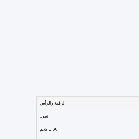
الرقبة والرأس
نعم..
1.36 كجم