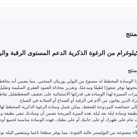
نتج
نتج
 الوسادة المخطط له مصنوع من البولي يوريثان المنحني، مما يضمن أنه يحافظ
نحوتها توفر شعورًا لطيفًا ومدعمًا، وتعزيز محاذاة العمود الفقري السليمة وتقلي
زات المميزة لهذا الوسادة هي قدراتها الاستثنائية على تخفيف الضغطتقليل نقاط 
أفراد الذين يعانون من آلام في الرقبة أو الصداع أو الصلابة في الصباح.
إلى خصائصه المزدوجة للضغط، يمكن غسل وسادة الرغوة الذكرية المخطط لها في
ظيفة وسادة ليلة بعد ليلة. هذه الميزة المريحة تضمن أن وسادتك تبقى نظيفة وخ
 تنام على ظهرك أو على جانبك أو على بطنك، فهذه الوسادة مناسبة لجميع أوضا
.
اء مصنوعة من البوليستر عالية الجودة، مما يوفر سطحا ناعما ومتنفس لليلة ن