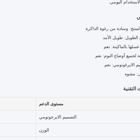
استخدام اليومي.
ص
منتج: وسادة من رغوة الذاكرة
الطويل: طويل الأمد
سلها بالماكينة: نعم
 لجميع أوضاع النوم: نعم
م الايرغونومي: نعم
: مشوه
 التقنية
مستوى الدعم
التصميم الايرجونومي
الوزن