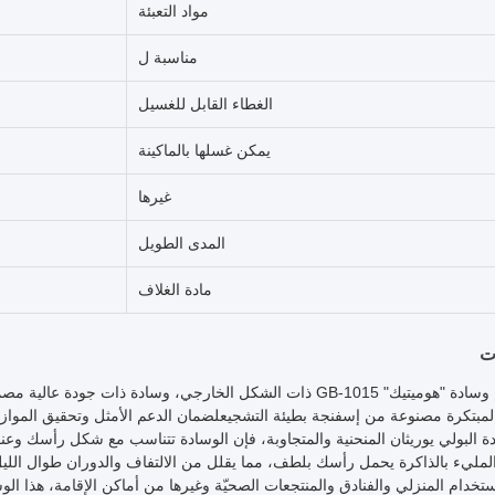
مواد التعبئة
مناسبة ل
الغطاء القابل للغسيل
يمكن غسلها بالماكينة
غيرها
المدى الطويل
مادة الغلاف
ت
أقدم لكم وسادة "هوميتيك" GB-1015 ذات الشكل الخارجي، وسادة ذات
لمبتكرة مصنوعة من إسفنجة بطيئة التشجيعلضمان الدعم الأمثل وتحقيق الموازن
ة البولي يوريثان المنحنية والمتجاوبة، فإن الوسادة تتناسب مع شكل رأسك و
لمليء بالذاكرة يحمل رأسك بلطف، مما يقلل من الالتفاف والدوران طوال الليل
استخدام المنزلي والفنادق والمنتجعات الصحيّة وغيرها من أماكن الإقامة، هذا الو