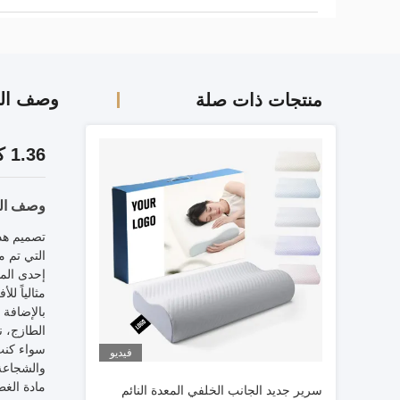
وصف الم
منتجات ذات صلة
1.36 كيلوغرام من الرغوة الذكرية الدعم المستوى الرقبة والرأس غطاء قابل للغسيل نعم
وصف الم
تصميم هذا
التي تم م
إحدى المي
مثالياً لل
بالإضافة 
الطازج، ن
سواء كنت
فيديو
والشجاعة
مادة الغط
سرير جديد الجانب الخلفي المعدة النائم