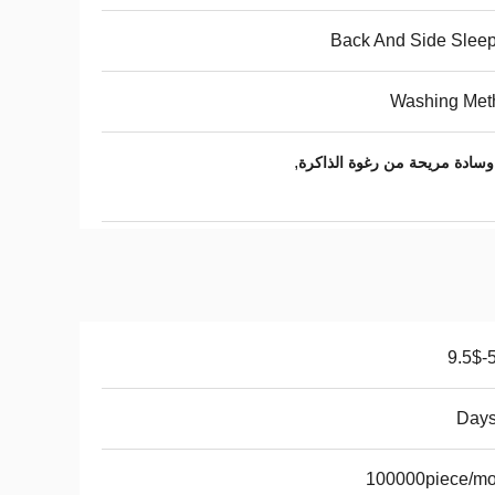
Back And Side Slee
Washing Met
,
5.
100000piece/mo