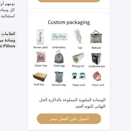
نومهم.أوكو-تيكس،
استثنائية.
العلامات
وسادة من رغو
 Pillow
الوسادة الملتوية المملوءة بالذاكرة الحل
النهائي للنوم الجيد
احصل على أفضل سعر