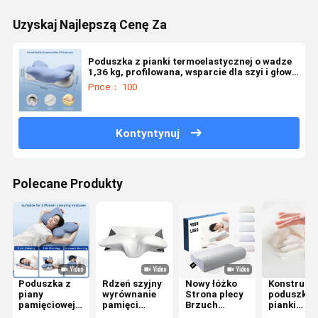
Uzyskaj Najlepszą Cenę Za
Poduszka z pianki termoelastycznej o wadze
1,36 kg, profilowana, wsparcie dla szyi i głowy,
poszewka nadająca się do prania Tak
Price： 100
Kontyntynuj
Polecane Produkty
Poduszka z
Rdzeń szyjny
Nowy łóżko
Konstruow
piany
wyrównanie
Strona plecy
poduszka 
pamięciowej
pamięci
Brzuch
pianki
z pokrywą
Pianka
Sleepier
pamięciowe