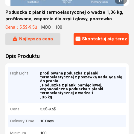
1
/
1
Poduszka z pianki termoelastycznej o wadze 1,36 kg,
profilowana, wsparcie dla szyi i głowy, poszewka
nadająca się do prania Tak
Cena：5.5$-9.5$
MOQ：100
Najlepsza cena
Skontaktuj się teraz
Opis Produktu
High Light
profilowana poduszka z pianki
termoelastycznej z poszewką nadającą się
do prania
,
,
Poduszka z pianki pamięciowej
ergonomiczna poduszka z pianki
termoelastycznej o wadze 1
,
36 kg
Cena
5.5$-9.5$
Delivery Time
10 Days
Minimum
100