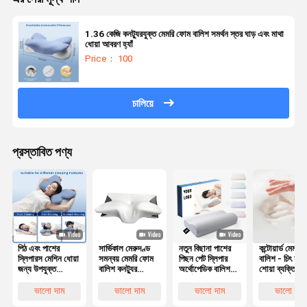
1.36 কেজি কনট্যুরযুক্ত মেমরি ফোম বালিশ সমর্থন স্তর ঘাড় এবং মাথা
ধোয়া আবরণ হ্যাঁ
Price： 100
চালিয়ে
প্রস্তাবিত পণ্য
পিঠ এবং পাশের
সার্ভিকাল মেরুদণ্ড
নতুন বিছানা পাশের
কন্টোয়ার্ড মেমরি
স্লিপারস মেশিন ধোয়া
সমন্বয় মেমরি ফোম
পিছন পেট স্লিপার
বালিশ - চিৎ হয়ে
জন্য উপযুক্ত
বালিশ কনট্যুর
অর্থোপেডিক বালিশ
শোয়া ব্যক্তিদের 
পলিস্টার কভার সহ
Ergonomic
সার্ভিকাল বাঁশ কনট্যুর
এবং মাথার
কনট্যুরযুক্ত মেমরি
প্রজাপতি আকৃতির
আর্গোনমিক মেমরি
সারিবদ্ধকরণের জ
ভালো দাম
ভালো দাম
ভালো দাম
ভালো দাম
ফোম বালিশ
ফোম বালিশ
সেরা পছন্দ