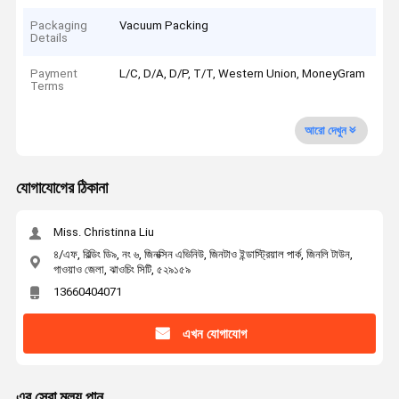
Packaging
Vacuum Packing
Details
Payment
L/C, D/A, D/P, T/T, Western Union, MoneyGram
Terms
আরো দেখুন
যোগাযোগের ঠিকানা
Miss. Christinna Liu
৪/এফ, বিল্ডিং ডি৯, নং ৬, জিনক্সিন এভিনিউ, জিনটাও ইন্ডাস্ট্রিয়াল পার্ক, জিনলি টাউন,
গাওয়াও জেলা, ঝাওচিং সিটি, ৫২৯১৫৯
13660404071
এখন যোগাযোগ
এর সেরা মূল্য পান