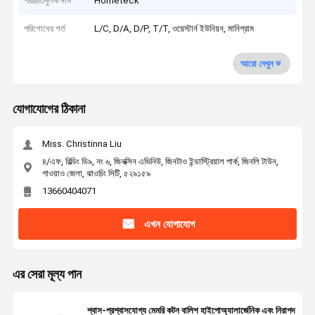
পরিচিতিমুলক নাম
Hometeck
পরিশোধের শর্ত
L/C, D/A, D/P, T/T, ওয়েস্টার্ন ইউনিয়ন, মানিগ্রাম
আরো দেখুন
যোগাযোগের ঠিকানা
Miss. Christinna Liu
৪/এফ, বিল্ডিং ডি৯, নং ৬, জিনক্সিন এভিনিউ, জিনটাও ইন্ডাস্ট্রিয়াল পার্ক, জিনলি টাউন,
গাওয়াও জেলা, ঝাওচিং সিটি, ৫২৯১৫৯
13660404071
এখন যোগাযোগ
এর সেরা মূল্য পান
শ্বাস-প্রশ্বাসযোগ্য মেমরি কটন বালিশ হাইপোঅ্যালার্জেনিক এবং নিরাপদ