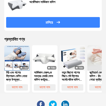
অর্থেপিকাল সার্ভিকাল বালিশ
চালিয়ে
প্রস্তাবিত পণ্য
পিঠ এবং পাশের
সার্ভিকাল মেরুদণ্ড
নতুন বিছানা পাশের
কন্টোয়ার্ড মেমরি
স্লিপারস মেশিন ধোয়া
সমন্বয় মেমরি ফোম
পিছন পেট স্লিপার
বালিশ - চিৎ হয়ে
জন্য উপযুক্ত
বালিশ কনট্যুর
অর্থোপেডিক বালিশ
শোয়া ব্যক্তিদের 
পলিস্টার কভার সহ
Ergonomic
সার্ভিকাল বাঁশ কনট্যুর
এবং মাথার
কনট্যুরযুক্ত মেমরি
প্রজাপতি আকৃতির
আর্গোনমিক মেমরি
সারিবদ্ধকরণের জ
ভালো দাম
ভালো দাম
ভালো দাম
ভালো দাম
ফোম বালিশ
ফোম বালিশ
সেরা পছন্দ
অর্থোপেডিক হেড