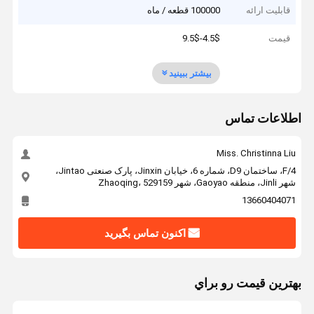
قابلیت ارائه
100000 قطعه / ماه
قیمت
4.5$-9.5$
بیشتر ببینید
اطلاعات تماس
Miss. Christinna Liu
4/F، ساختمان D9، شماره 6، خیابان Jinxin، پارک صنعتی Jintao،
شهر Jinli، منطقه Gaoyao، شهر Zhaoqing، 529159
13660404071
اکنون تماس بگیرید
بهترين قيمت رو براي