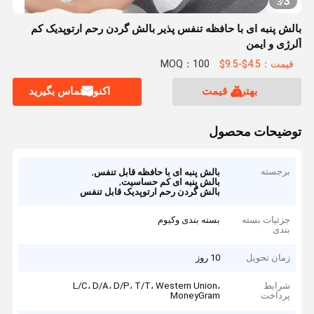
3
3
/
بالش پنبه ای با حافظه تنفس پذیر بالش گردن رحم ارتوپدیک کم
آلرژی و ایمن
قیمت：4.5$-9.5$
MOQ：100
بهترین قیمت
اکنون تماس بگیرید
توضیحات محصول
برجسته
,
بالش پنبه ای با حافظه قابل تنفس
,
بالش پنبه ای کم حساسیت
بالش گردن رحم ارتوپدیک قابل تنفس
جزئیات بسته
بسته بندی وکیوم
بندی
زمان تحویل
10 روز
شرایط
L/C، D/A، D/P، T/T، Western Union،
پرداخت
MoneyGram