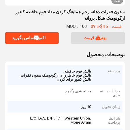
2
4
/
ستون فقرات دهانه رحم هماهنگ کردن مداد فوم حافظه کنتور
ارگونومیک شکل پروانه
قیمت：4.5$-9.5$
MOQ：100
بهترین قیمت
اکنون تماس بگیرید
توضیحات محصول
برجسته
,
بالش فوم حافظه
,
بالش فوم خاطره ای ارگونومیک ستون فقرات
بالش کنتور برای گردن
جزئیات بسته
بسته بندی وکیوم
بندی
زمان تحویل
10 روز
شرایط
L/C، D/A، D/P، T/T، Western Union،
پرداخت
MoneyGram