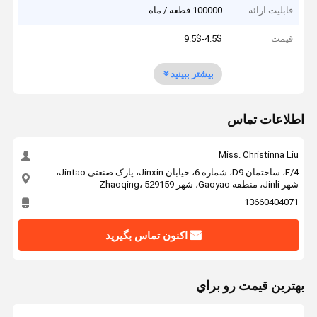
قابلیت ارائه
100000 قطعه / ماه
قیمت
4.5$-9.5$
بیشتر ببینید
اطلاعات تماس
Miss. Christinna Liu
4/F، ساختمان D9، شماره 6، خیابان Jinxin، پارک صنعتی Jintao،
شهر Jinli، منطقه Gaoyao، شهر Zhaoqing، 529159
13660404071
اکنون تماس بگیرید
بهترين قيمت رو براي