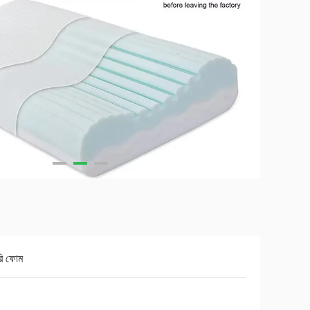
রি ফোম