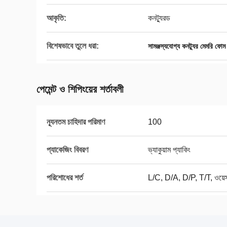
আকৃতি:
কনট্যুরড
বিশেষভাবে তুলে ধরা:
সামঞ্জস্যযোগ্য কনট্যুর মেমরি ফোম
পেমেন্ট ও শিপিংয়ের শর্তাবলী
ন্যূনতম চাহিদার পরিমাণ
100
প্যাকেজিং বিবরণ
ভ্যাকুয়াম প্যাকিং
পরিশোধের শর্ত
L/C, D/A, D/P, T/T, ওয়েস্টা