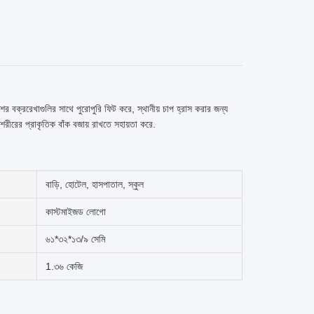
র বক্ররেখাগুলির সাথে পুরোপুরি ফিট করে, স্থানীয় চাপ হ্রাস করার জন্য
রীরের প্রাকৃতিক বাঁক বজায় রাখতে সহায়তা করে.
বাড়ি, হোটেল, হাসপাতাল, স্কুল
কাস্টমাইজড লোগো
৬১*৩২*১৩/৯ সেমি
1.৩৬ কেজি