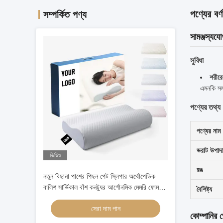
পণ্যের বর্ণ
সম্পর্কিত পণ্য
সামঞ্জস্যযো
সুবিধা
শরীরের
এমনকি সমর
পণ্যের তথ্য
পণ্যের নাম
ভরাট উপাদ
ভিডিও
রঙ
নতুন বিছানা পাশের পিছন পেট স্লিপার অর্থোপেডিক
বালিশ সার্ভিকাল বাঁশ কনট্যুর আর্গোনমিক মেমরি ফোম
বৈশিষ্ট্য
বালিশ অর্থোপেডিক হেড
সেরা দাম পান
কোম্পানির 