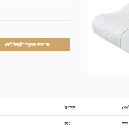
একটি উদ্ধৃতি অনুরোধ করুন
উপাদান:
মেম
রঙ:
সাদা