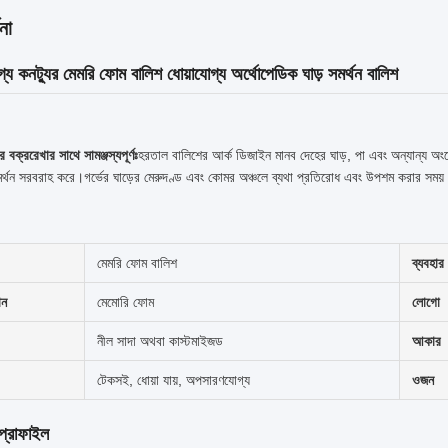
না
গ্য কনট্যুর মেমরি ফোম বালিশ ধোয়াযোগ্য অর্থোপেডিক ঘাড় সমর্থন বালিশ
 বক্ররেখার সাথে সামঞ্জস্যপূর্ণঃ
হরতাল বালিশের আর্ক ডিজাইন মানব দেহের ঘাড়, পা এবং অন্যান্য অংশে
্থন সরবরাহ করে।গর্ভের ঘাড়ের মেরুদণ্ড এবং কোমর অঞ্চলে ব্যথা প্রতিরোধ এবং উপশম করার সময় শ
মেমরি ফোম বালিশ
ব্যবহার
ান
মেমোরি ফোম
লোগো
নীল সাদা অথবা কাস্টমাইজড
আকার
টেকসই, ধোয়া যায়, অপসারণযোগ্য
ওজন
প্রোফাইল