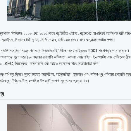
ন্যাশনাল লিমিটেড ২০০৬ এবং ২০২৩ সালে প্রতিষ্ঠিত গুয়াংডং প্রদেশের ঝাওচিংয়ে অবস্থিত দুটি কার
, ম্যাট্রেস, বিমানের সিট কুশন, গেমিং চেয়ার, মেডিকেল হেয়ার এবং অন্যান্য ফোমিং পণ্য।
াগুলি সংগঠিত নিয়ন্ত্রণের সাথে বিএসসিআই নিরীক্ষা এবং আইএসও 9001 শংসাপত্র পাস করেছে। আমাদ
ংসাপত্র পূরণ করে।১০ বছরের রপ্তানি অভিজ্ঞতা, আমরা এয়ারলাইন, ই-স্পোর্টস এবং মেডিকেল ইন্ড
 KFC, বিমানবন্দর, হাসপাতাল এবং আরও অনেকের সাথে সহযোগিতা করি।
ক বাণিজ্য বিভাগ মূলত উত্তর আমেরিকা, অস্ট্রেলিয়া, ইউরোপ এবং দক্ষিণ-পূর্ব এশিয়ায় রপ্তানি কর
তিবদ্ধ, দীর্ঘমেয়াদী পারস্পরিক উপকারী সম্পর্ক স্থাপনের প্রত্যাশায়।
শ্য