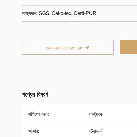
সাক্ষ্যদান:
SGS, Oeko-tex, Certi-PUR
আমাদের সাথে যোগাযোগ
পণ্যের বিবরণ
বালিশের ধরন:
কনট্যুরড
আকার:
স্ট্যান্ডার্ড