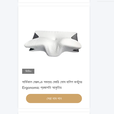
ভিডিও
সার্ভিকাল মেরুদণ্ড সমন্বয় মেমরি ফোম বালিশ কনট্যুর
Ergonomic প্রজাপতি আকৃতির
সেরা দাম পান