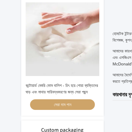
হোমটেক ইন্টার
বিশেষজ্ঞ, কুশন
আমাদের কারখান
এবং এসজিএস শ
McDonald's,
আমাদের বৈদেশি
করতে প্রতিশ্রু
কন্টোয়ার্ড মেমরি ফোম বালিশ - চিৎ হয়ে শোয়া ব্যক্তিদের
ঘাড় এবং মাথার সারিবদ্ধকরণের জন্য সেরা পছন্দ
কারখানার দৃ
সেরা দাম পান