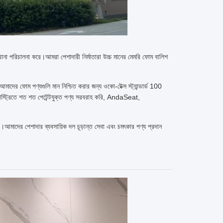
খানা পরিচালনা করে।আমরা পেশাদারী নির্মাতারা উচ্চ মানের মেমরি ফোম বালিশ
ের ফোম পণ্যগুলি মান নিশ্চিত করার জন্য ওকো-টেক্স স্ট্যান্ডার্ড 100
াস্ট্রিতে শত শত পেটেন্টযুক্ত পণ্য সরবরাহ করি, AndaSeat,
ে।আমাদের পেশাদার ব্যবসায়িক দল চূড়ান্ত সেবা এবং চমৎকার পণ্য প্রদান