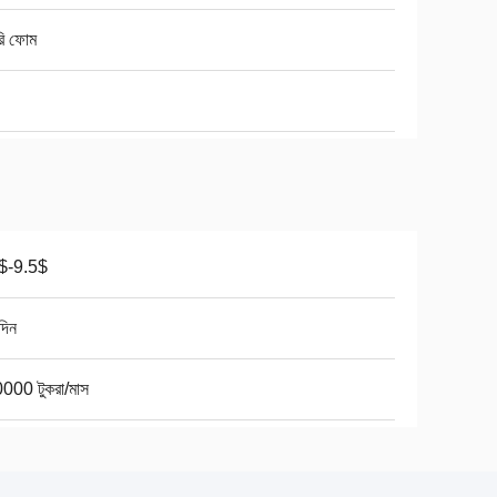
রি ফোম
$-9.5$
দিন
000 টুকরা/মাস