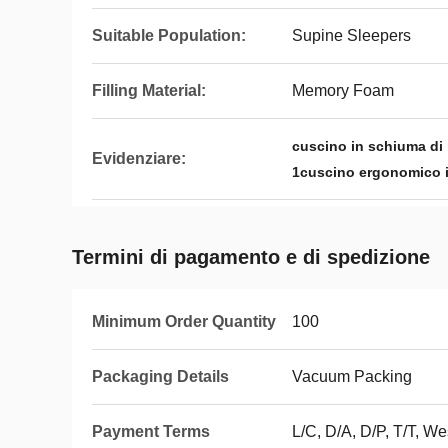
Suitable Population:
Supine Sleepers
Filling Material:
Memory Foam
cuscino in schiuma di
Evidenziare:
1cuscino ergonomico 
Termini di pagamento e di spedizione
Minimum Order Quantity
100
Packaging Details
Vacuum Packing
Payment Terms
L/C, D/A, D/P, T/T, 