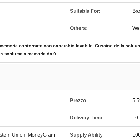
Suitable For:
Bac
Others:
Wa
,
 memoria contornata con coperchio lavabile
Cuscino della schium
in schiuma a memoria da 0
Prezzo
5.5
Delivery Time
10
Western Union, MoneyGram
Supply Ability
10