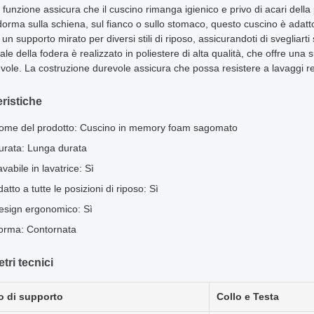
unzione assicura che il cuscino rimanga igienico e privo di acari della 
orma sulla schiena, sul fianco o sullo stomaco, questo cuscino è adatto 
 un supporto mirato per diversi stili di riposo, assicurandoti di svegliarti
iale della fodera è realizzato in poliestere di alta qualità, che offre un
vole. La costruzione durevole assicura che possa resistere a lavaggi reg
eristiche
ome del prodotto: Cuscino in memory foam sagomato
urata: Lunga durata
vabile in lavatrice: Sì
atto a tutte le posizioni di riposo: Sì
esign ergonomico: Sì
orma: Contornata
tri tecnici
lo di supporto
Collo e Testa