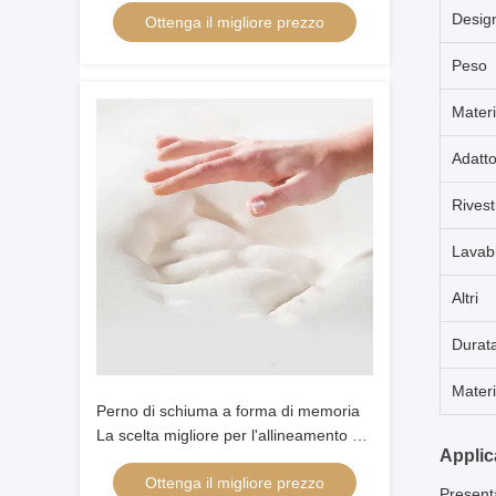
Desig
Ottenga il migliore prezzo
Peso
Materi
Adatto
Rivest
Lavabi
Altri
Durat
Materi
Perno di schiuma a forma di memoria
La scelta migliore per l'allineamento del
Applic
collo e della testa dei dormienti a
Ottenga il migliore prezzo
schiena
Present