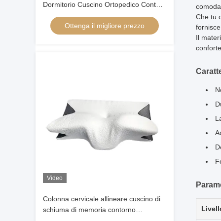
Dormitorio Cuscino Ortopedico Contour
comoda f
Cervicale Bambù Ergonomica Memoria
Che tu d
Ottenga il migliore prezzo
Cuscino di schiuma Testa Ortopedica
fornisce
Il mater
conforte
Caratt
N
D
La
Ad
D
F
Video
Parame
Colonna cervicale allineare cuscino di
Livel
schiuma di memoria contorno
ergonomica a forma di farfalla