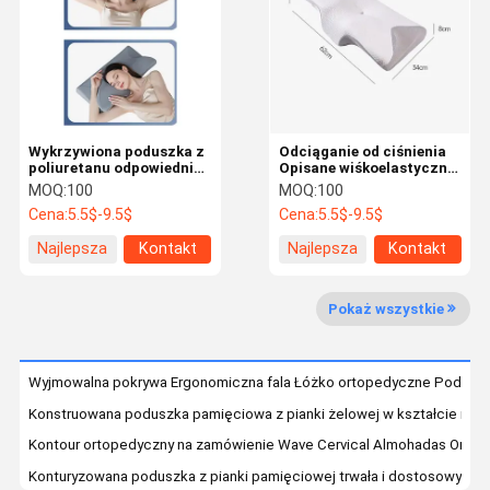
Wycieczka
Kontrola
Skontaktuj
Nowości
Po Fabryce
Jakości
Się Z Nami
Wykrzywiona poduszka z
Odciąganie od ciśnienia
poliuretanu odpowiednia
Opisane wiśkoelastyczne
dla osób śpiących
poduszki piankowe dla
MOQ:
100
MOQ:
100
plecami i bokami z
długotrwałego wsparcia i
Cena:
5.5$-9.5$
Cena:
5.5$-9.5$
ergonomią
komfortu
Sprawy
Blog
Poproś O
Wycenę
Najlepsza
Kontakt
Najlepsza
Kontakt
cena
cena
Wyprofilowana poduszka z pianki memory
Pokaż wszystkie
Klasyczna poduszka z pianki pamięciowej
Wyjmowalna pokrywa Ergonomiczna fala Łóżko ortopedyczne Poduszka
Poduszka z pianki pamięci ortopedycznej
Konstruowana poduszka pamięciowa z pianki żelowej w kształcie mot
Poduszka kolanowa z pianki pamięci
Kontour ortopedyczny na zamówienie Wave Cervical Almohadas Ortop
Konturyzowana poduszka z pianki pamięciowej trwała i dostosowywalna 
Poduszka siedziska z pianki pamięciowej