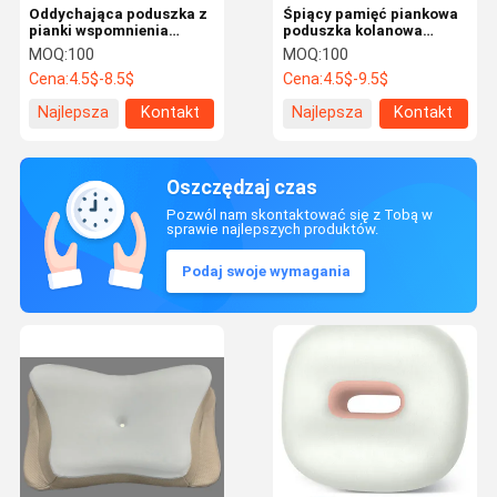
Oddychająca poduszka z
Śpiący pamięć piankowa
pianki wspomnienia
poduszka kolanowa
ortopedycznej do
ergonomiczne kontury
MOQ:
100
MOQ:
100
głębokiego snu Poduszka
nogi i kolana poduszka
Cena:
4.5$-8.5$
Cena:
4.5$-9.5$
ortopedyczna dla motyli
Najlepsza
Kontakt
Najlepsza
Kontakt
cena
cena
Oszczędzaj czas
Pozwól nam skontaktować się z Tobą w
sprawie najlepszych produktów.
Podaj swoje wymagania