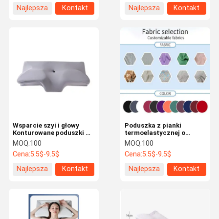
Najlepsza
Kontakt
Najlepsza
Kontakt
cena
cena
Wsparcie szyi i głowy
Poduszka z pianki
Konturowane poduszki z
termoelastycznej o
pianki pamięciowej
ergonomicznym
MOQ:
100
MOQ:
100
Maszyna do prania
kształcie, nadająca się do
Cena:
5.5$-9.5$
Cena:
5.5$-9.5$
pokrywa wygodna metoda
prania w pralce, dla
prania wliczona
śpiących na plecach i na
Najlepsza
Kontakt
Najlepsza
Kontakt
boku, łatwa w pielęgnacji
cena
cena
Strona
Produkty
Filmy
O Nas
Główna