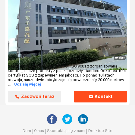
Nasze fabryki przeszły audyt BSCI, ISO 9001 z zorganizowaną
kontrolą, nasze produkty z pianki przeszły standard Oeko-tex 100 i
certyfikat SGS z zapewnieniem jakości. Po ponad 10 latach
rozwoju, nasze dwie fabryki zajmują powierzchnię 20 000 metrów
...
Ucz się więcej
Zadzwoń teraz
Kontakt
Dom
O nas
Skontaktuj się z nami
Desktop Site