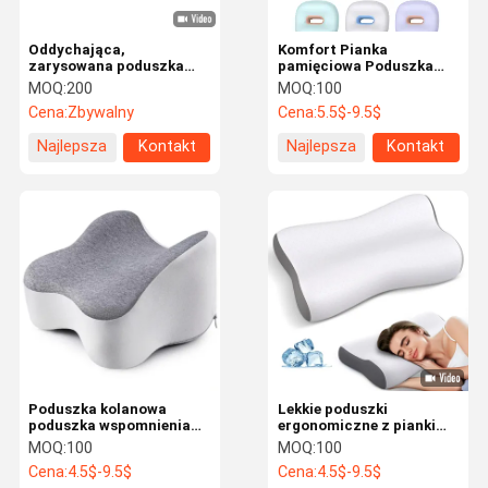
Oddychająca,
Komfort Pianka
zarysowana poduszka
pamięciowa Poduszka
ortopedyczna szyjkowa
kolanowa Oddychające,
MOQ:
200
MOQ:
100
Łatwe czyszczenie z
nietoksyczne poduszki
Cena:
Zbywalny
Cena:
5.5$-9.5$
osłoną poduszki
pod nogami
Najlepsza
Kontakt
Najlepsza
Kontakt
cena
cena
Poduszka kolanowa
Lekkie poduszki
poduszka wspomnienia
ergonomiczne z pianki
poduszki spające między
pamięciowej przenośne
MOQ:
100
MOQ:
100
nogami
na ból ramienia
Cena:
4.5$-9.5$
Cena:
4.5$-9.5$