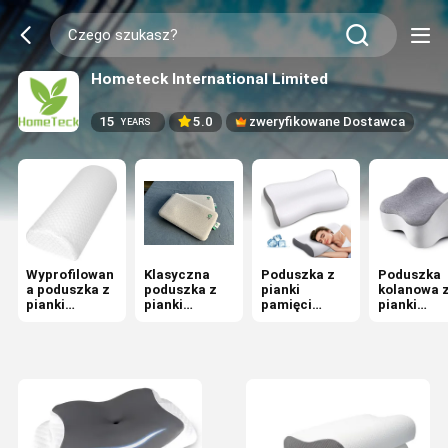
Hometeck International Limited
15
5.0
zweryfikowane Dostawca
YEARS
Wyprofilowan
Klasyczna
Poduszka z
Poduszka
a poduszka z
poduszka z
pianki
kolanowa 
pianki
pianki
pamięci
pianki
memory
pamięciowej
ortopedyczne
pamięci
j