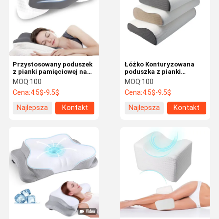
Przystosowany poduszek
Łóżko Konturyzowana
z pianki pamięciowej na
poduszka z pianki
szyję chłodzenie wygodne
pamięci ortopedycznej
MOQ:
100
MOQ:
100
do łagodzenia bólu
Długotrwała
Cena:
4.5$-9.5$
Cena:
4.5$-9.5$
Najlepsza
Kontakt
Najlepsza
Kontakt
cena
cena