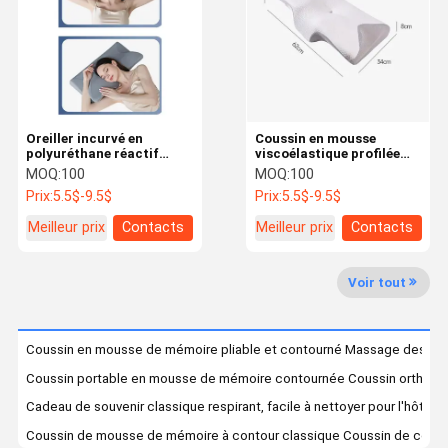
Visite De
Contrôle De
Contactez-
Nouvelles
L'usine
La Qualité
Nous
Oreiller incurvé en
Coussin en mousse
polyuréthane réactif
viscoélastique profilée
adapté aux personnes
pour le soulagement de la
MOQ:
100
MOQ:
100
dormant sur le dos et sur
pression, offrant soutien
Prix:
5.5$-9.5$
Prix:
5.5$-9.5$
le côté, avec un design
et confort durables
Les Affaires
Le Blog
Demandez
ergonomique
Un Devis
Meilleur prix
Contacts
Meilleur prix
Contacts
Coussin en mousse de mémoire en forme de contour
Voir tout
Coussin à mousse de mémoire classique
Coussin en mousse de mémoire pliable et contourné Massage des dent
Coussin en mousse de mémoire orthopédique
Coussin portable en mousse de mémoire contournée Coussin orthopé
oreiller en mousse à mémoire
Cadeau de souvenir classique respirant, facile à nettoyer pour l'hôtel
Coussin de mousse de mémoire à contour classique Coussin de contou
coussin de mousse de mémoire