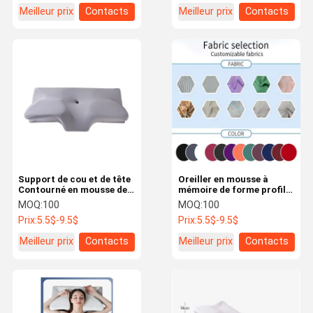
Meilleur prix
Contacts
Meilleur prix
Contacts
Support de cou et de tête
Oreiller en mousse à
Contourné en mousse de
mémoire de forme profilé
mémoire oreiller machine
et lavable en machine
MOQ:
100
MOQ:
100
Couverture lavable
pour dormeurs sur le dos
Prix:
5.5$-9.5$
Prix:
5.5$-9.5$
Méthode de lavage
et sur le côté - Facile
pratique incluse
d'entretien
Meilleur prix
Contacts
Meilleur prix
Contacts
À La Maison
Produits
Vidéos
À Propos De
Nous