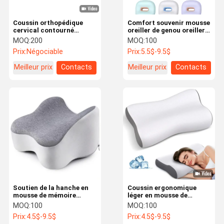
Coussin orthopédique
Comfort souvenir mousse
cervical contourné
oreiller de genou oreillers
respirant, facile à
respirants non toxiques
MOQ:
200
MOQ:
100
nettoyer avec un
pour les jambes
Prix:
Négociable
Prix:
5.5$-9.5$
coussinet
Meilleur prix
Contacts
Meilleur prix
Contacts
Soutien de la hanche en
Coussin ergonomique
mousse de mémoire
léger en mousse de
oreiller de genou oreiller
mémoire portable pour
MOQ:
100
MOQ:
100
de côté pour dormir entre
les douleurs à l'épaule
Prix:
4.5$-9.5$
Prix:
4.5$-9.5$
les jambes