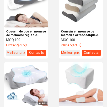
Coussin de cou en mousse
Coussin en mousse de
de mémoire réglable
mémoire orthopédique en
rafraîchissant
forme de chambre à
MOQ:
100
MOQ:
100
confortable pour
coucher
Prix:
4.5$-9.5$
Prix:
4.5$-9.5$
soulager la douleur
Meilleur prix
Contacts
Meilleur prix
Contacts