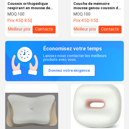
Coussin orthopédique
Couche de mémoire
respirant en mousse de
mousse genou coussin de
mémoire Dormant
contour ergonomique
MOQ:
100
MOQ:
100
profond Coussin
jambe et genou coussin
Prix:
4.5$-8.5$
Prix:
4.5$-9.5$
orthopédique papillon
Meilleur prix
Contacts
Meilleur prix
Contacts
Économisez votre temps
Laissez-nous contacter les meilleurs
produits avec vous.
Donnez votre exigence