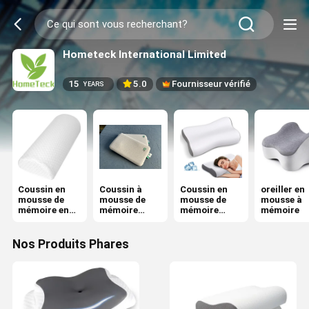
Hometeck International Limited
15
5.0
Fournisseur vérifié
YEARS
Coussin en
Coussin à
Coussin en
oreiller en
mousse de
mousse de
mousse de
mousse à
mémoire en
mémoire
mémoire
mémoire
forme de
classique
orthopédique
contour
Nos Produits Phares