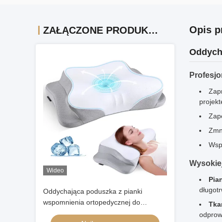
Opis p
ZAŁĄCZONE PRODUKTY
Oddycha
Profesjo
Zapr
projek
Zap
Zmni
Wsp
Wysokiej
Wideo
Pia
długot
Oddychająca poduszka z pianki
wspomnienia ortopedycznej do
Tka
głębokiego snu Poduszka
odprowa