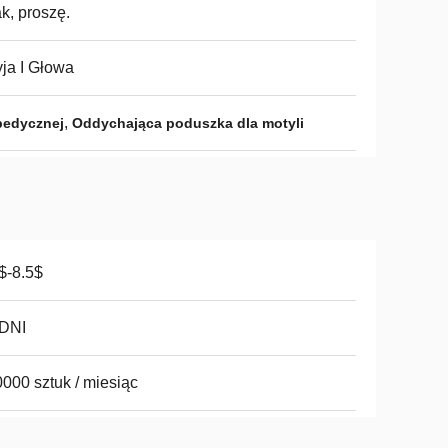
ak, proszę.
ja I Głowa
,
pedycznej
Oddychająca poduszka dla motyli
$-8.5$
 DNI
000 sztuk / miesiąc