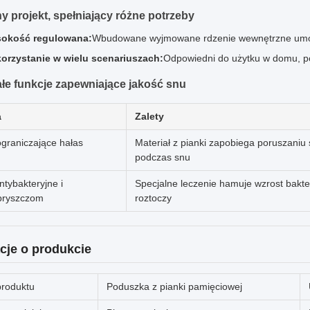
 projekt, spełniający różne potrzeby
okość regulowana:
Wbudowane wyjmowane rdzenie wewnętrzne umożli
orzystanie w wielu scenariuszach:
Odpowiedni do użytku w domu, pod
e funkcje zapewniające jakość snu
a
Zalety
ograniczające hałas
Materiał z pianki zapobiega poruszaniu 
podczas snu
ntybakteryjne i
Specjalne leczenie hamuje wzrost bakteri
pryszczom
roztoczy
cje o produkcie
roduktu
Poduszka z pianki pamięciowej