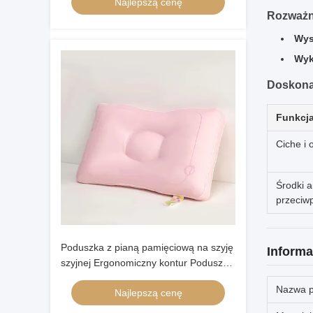
Najlepszą cenę
ortopedyczna dla motyli
Rozważny
Wys
Wyk
Doskonał
Funkcj
Ciche i 
Środki a
przeciw
Poduszka z pianą pamięciową na szyję
Informa
szyjnej Ergonomiczny kontur Poduszka
ortopedyczna
Nazwa p
Najlepszą cenę