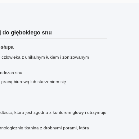
 do głębokiego snu
osłupa
a człowieka z unikalnym łukiem i zonizowanym
podczas snu
 pracą biurową lub starzeniem się
icia, która jest zgodna z konturem głowy i utrzymuje
logicznie tkanina z drobnymi porami, która