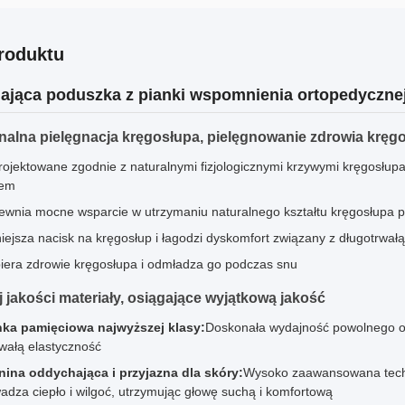
roduktu
jąca poduszka z pianki wspomnienia ortopedycznej
nalna pielęgnacja kręgosłupa, pielęgnowanie zdrowia kręg
ojektowane zgodnie z naturalnymi fizjologicznymi krzywymi kręgosłup
tem
ewnia mocne wsparcie w utrzymaniu naturalnego kształtu kręgosłupa 
ejsza nacisk na kręgosłup i łagodzi dyskomfort związany z długotrwałą
iera zdrowie kręgosłupa i odmładza go podczas snu
 jakości materiały, osiągające wyjątkową jakość
nka pamięciowa najwyższej klasy:
Doskonała wydajność powolnego odb
rwałą elastyczność
nina oddychająca i przyjazna dla skóry:
Wysoko zaawansowana techno
dza ciepło i wilgoć, utrzymując głowę suchą i komfortową