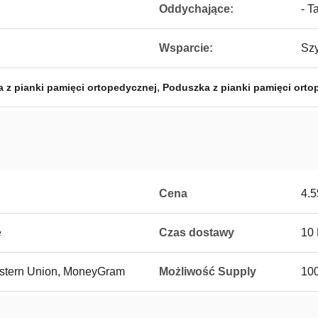
Oddychające:
- T
Wsparcie:
Szy
,
z pianki pamięci ortopedycznej
Poduszka z pianki pamięci orto
Cena
4.5
e
Czas dostawy
10
Western Union, MoneyGram
Możliwość Supply
100