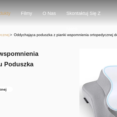
dukty
Filmy
O Nas
Skontaktuj Się Z
Nami
ycznej
>
Oddychająca poduszka z pianki wspomnienia ortopedycznej do
 wspomnienia
nu Poduszka
znej