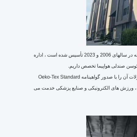
Hometeck International Limited دو کارخانه در ژائوکینگ ، استان گوانگدونگ ، که در سالهای 2006 و 2023 تأسیس شده است ، اداره
 کوسن صندلی هواپیما تخصص داریم.
کارخانه های ما BSCI حسابرسی شده و ISO 9001 دارای مجوز هستند که محصولات آن را با صدور گواهینامه Oeko-Tex Standard
به شرکت هواپیمایی ، ورزش های الکترونیکی و صنایع پزشکی خدمت می