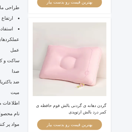
بهترین قیمت رو بدست بیار
طراحی ملاح
ارتفاع 
استفاده از enario
عملکردهای
عمل
ساکت و ک
صدا
ضد باکتریا
میت
اطلاعات م
گردن دهانه ی گردنی بالش فوم حافظه ی
کمر درد بالش ارتوپدی
نام محصو
مواد پر کنن
بهترین قیمت رو بدست بیار