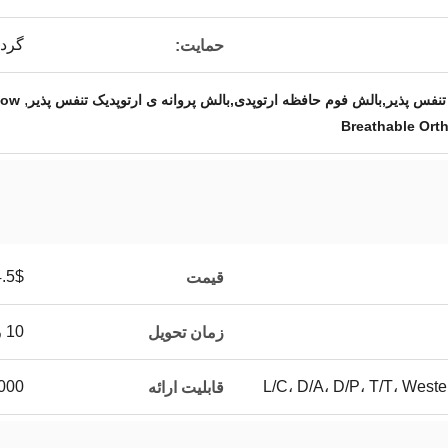
گرد
حمایت:
,
نفس پذیر,بالش فوم حافظه ارتوپدی,بالش پروانه ی ارتوپدیک تنفس پذیر
low
Breathable Orth
5$-8.5$
قیمت
10 روز
زمان تحویل
L/C، D/A، D/P، T/T، Wes
100000 ق
قابلیت ارائه