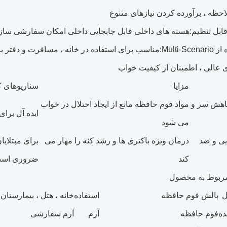
ظه ، برآورده کردن نیازهای متنوع
قابل تنظیم:
هسته های داخلی قابل جابجایی داخلی امکان سفارشی سازی
Multi-Sc:
مناسب برای استفاده در خانه ، مسافرت و دفتر 
 عالی ، اطمینان از کیفیت خواب
مزایا
سناریوهای ک
اهش سر و
مواد فوم حافظه مانع از ایجاد اختلال در خواب
ایده آل برا
می شود
یی و ضد
درمان ویژه باکتری ها و رشد کنه را مهار می
برای مبتلایا
کند
ضروری اس
ربوط به محصول
ل
بالش فوم حافظه
استفاده
خانه ، هتل ، بیمارستان
ده
فوم حافظه
آرم
آرم سفارشی