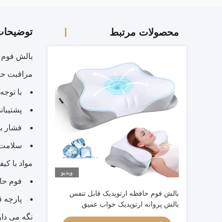
توضیحا
محصولات مرتبط
بالش فوم 
مراقبت حر
با توج
پشتیبا
فشار بر
سلامت 
مواد با کی
ویدیو
فوم حا
بالش فوم حافظه ارتوپدیک قابل تنفس
پارچه 
بالش پروانه ارتوپدیک خواب عمیق
نگه می دار