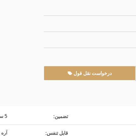
درخواست نقل قول
5 سال
تضمین:
آره
قابل تنفس: