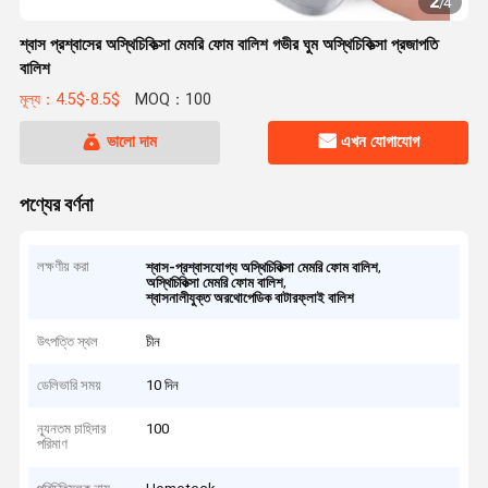
2
/
4
শ্বাস প্রশ্বাসের অস্থিচিকিত্সা মেমরি ফোম বালিশ গভীর ঘুম অস্থিচিকিত্সা প্রজাপতি
বালিশ
মূল্য：4.5$-8.5$
MOQ：100
ভালো দাম
এখন যোগাযোগ
পণ্যের বর্ণনা
লক্ষণীয় করা
,
শ্বাস-প্রশ্বাসযোগ্য অস্থিচিকিত্সা মেমরি ফোম বালিশ
,
অস্থিচিকিত্সা মেমরি ফোম বালিশ
শ্বাসনালীযুক্ত অরথোপেডিক বাটারফ্লাই বালিশ
উৎপত্তি স্থল
চীন
ডেলিভারি সময়
10 দিন
ন্যূনতম চাহিদার
100
পরিমাণ