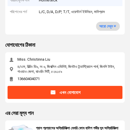
পরিচিতিমুলক নাম
Hometeck
পরিশোধের শর্ত
L/C, D/A, D/P, T/T, ওয়েস্টার্ন ইউনিয়ন, মানিগ্রাম
আরো দেখুন
যোগাযোগের ঠিকানা
Miss. Christinna Liu
৪/এফ, বিল্ডিং ডি৯, নং ৬, জিনক্সিন এভিনিউ, জিনটাও ইন্ডাস্ট্রিয়াল পার্ক, জিনলি টাউন,
গাওয়াও জেলা, ঝাওচিং সিটি, ৫২৯১৫৯
13660404071
এখন যোগাযোগ
এর সেরা মূল্য পান
শ্বাস প্রশ্বাসের অস্থিচিকিত্সা মেমরি ফোম বালিশ গভীর ঘুম অস্থিচিকিত্সা