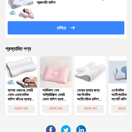
প্রজাপতি বালিশ
চালিয়ে
প্রস্তাবিত পণ্য
হালকা ওজনের মেমরি
সার্ভিকাল নেক
নেকের ব্যথার জন্য
এর্গোনমিক
ফোম এরগনোমিক
অস্থিচিকিত্সা মেমরি
আর্গোনমিক
অর্টোপ্যাডিক নে
বালিশ কাঁধের ব্যথার
ফোম বালিশ ব্যথা
অর্টোপেডিক বালিশ
সাপোর্ট বালিশ স
জন্য বহনযোগ্য
নিরাময়
মেমরি ফোম
স্লিপারস
Ergonomic
কনট্যুরযুক্ত আকৃতি
হাইপোঅ্যালার্জে
ভালো দাম
ভালো দাম
ভালো দাম
ভালো দাম
Contour
এবং নিরাপদ
Orthopedic
বালিশ