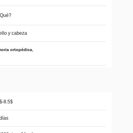
 Qué?
llo y cabeza
,
ria ortopédica
$-8.5$
días