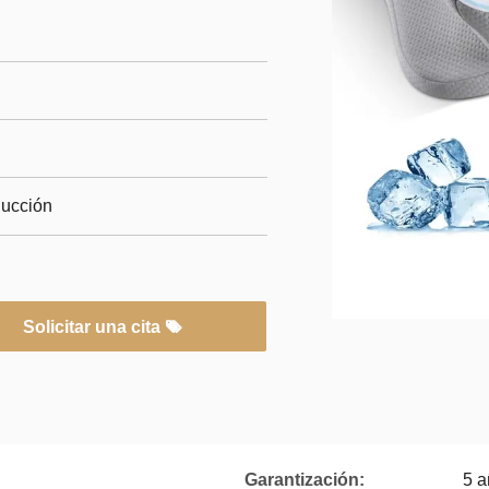
ducción
Solicitar una cita
Garantización:
5 a