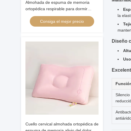
Almohada de espuma de memoria
ortopédica respirable para dormir
Esp
profundamente Almohada de mariposa
la elas
Consiga el mejor precio
ortopédica
Teji
manten
Diseño c
Altu
Uso
Excelent
Funció
Silencio
reducció
Antibact
antiárid
Cuello cervical almohada ortopédica de
espuma de memoria alivio del dolor