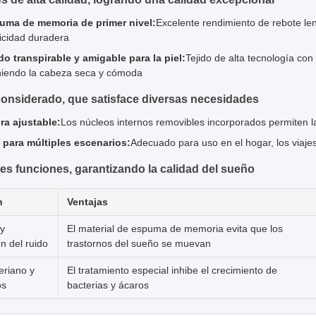
uma de memoria de primer nivel:
Excelente rendimiento de rebote len
ticidad duradera
do transpirable y amigable para la piel:
Tejido de alta tecnología co
iendo la cabeza seca y cómoda
onsiderado, que satisface diversas necesidades
ra ajustable:
Los núcleos internos removibles incorporados permiten la
 para múltiples escenarios:
Adecuado para uso en el hogar, los viajes y
es funciones, garantizando la calidad del sueño
n
Ventajas
 y
El material de espuma de memoria evita que los
n del ruido
trastornos del sueño se muevan
eriano y
El tratamiento especial inhibe el crecimiento de
os
bacterias y ácaros