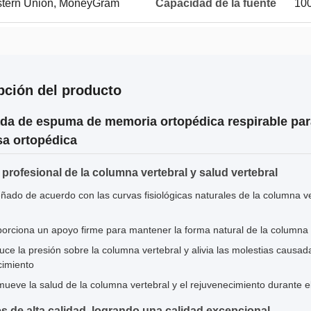
estern Union, MoneyGram
Capacidad de la fuente
10
pción del producto
a de espuma de memoria ortopédica respirable pa
a ortopédica
profesional de la columna vertebral y salud vertebral
ñado de acuerdo con las curvas fisiológicas naturales de la columna 
orciona un apoyo firme para mantener la forma natural de la columna
ce la presión sobre la columna vertebral y alivia las molestias causadas
cimiento
ueve la salud de la columna vertebral y el rejuvenecimiento durante e
es de alta calidad, logrando una calidad excepcional