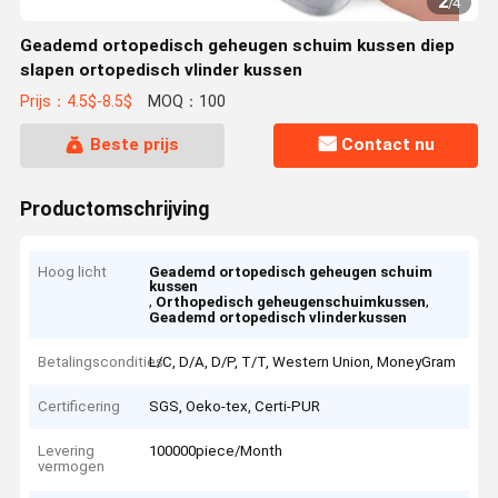
2
/
4
Geademd ortopedisch geheugen schuim kussen diep
slapen ortopedisch vlinder kussen
Prijs：4.5$-8.5$
MOQ：100
Beste prijs
Contact nu
Productomschrijving
Hoog licht
Geademd ortopedisch geheugen schuim
kussen
,
,
Orthopedisch geheugenschuimkussen
Geademd ortopedisch vlinderkussen
Betalingscondities
L/C, D/A, D/P, T/T, Western Union, MoneyGram
Certificering
SGS, Oeko-tex, Certi-PUR
Levering
100000piece/Month
vermogen