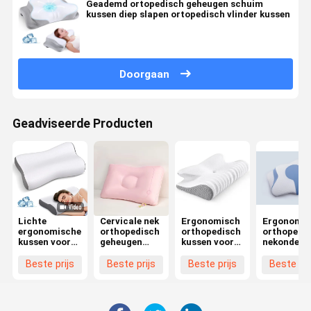
Geademd ortopedisch geheugen schuim
kussen diep slapen ortopedisch vlinder kussen
Doorgaan
Geadviseerde Producten
Lichte
Cervicale nek
Ergonomisch
Ergonomis
ergonomische
orthopedisch
orthopedisch
orthopedi
kussen voor
geheugen
kussen voor
nekonders
schouderpijn
schuim
nekpijn
kussen
kussen
zijkant
Beste prijs
Beste prijs
Beste prijs
Beste pri
pijnverlichting
slapers
ergonomische
hypoallerg
contour
en veilig
orthopedisch