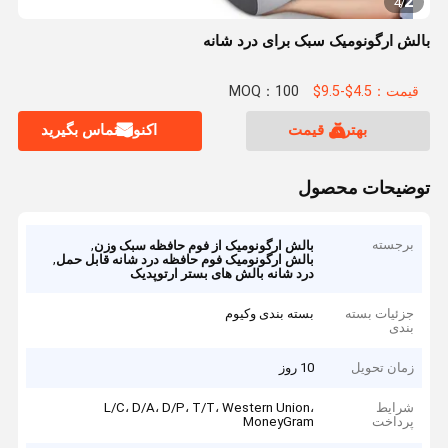
2
4
/
بالش ارگونومیک سبک برای درد شانه
قیمت：4.5$-9.5$
MOQ：100
بهترین قیمت
اکنون تماس بگیرید
توضیحات محصول
برجسته
,
بالش ارگونومیک از فوم حافظه سبک وزن
,
بالش ارگونومیک فوم حافظه درد شانه قابل حمل
درد شانه بالش های بستر ارتوپدیک
جزئیات بسته
بسته بندی وکیوم
بندی
زمان تحویل
10 روز
شرایط
L/C، D/A، D/P، T/T، Western Union،
پرداخت
MoneyGram