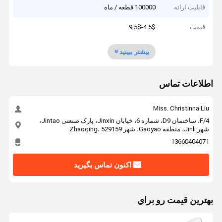
قابلیت ارائه
100000 قطعه / ماه
قیمت
4.5$-9.5$
بیشتر ببینید
اطلاعات تماس
Miss. Christinna Liu
4/F، ساختمان D9، شماره 6، خیابان Jinxin، پارک صنعتی Jintao،
شهر Jinli، منطقه Gaoyao، شهر Zhaoqing، 529159
13660404071
اکنون تماس بگیرید
بهترين قيمت رو براي