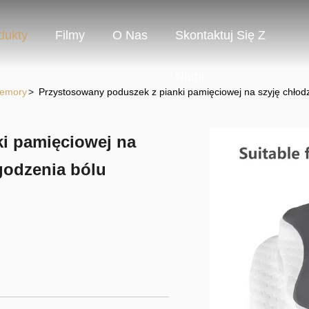
dukty
Filmy
O Nas
Skontaktuj Się Z
Nami
Memory
>
Przystosowany poduszek z pianki pamięciowej na szyję chłod
i pamięciowej na
godzenia bólu