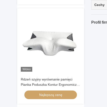
głowa
Cechy
Profil fi
Wideo
Rdzeń szyjny wyrównanie pamięci
Pianka Poduszka Kontur Ergonomiczny
motyl w kształcie
Najlepszą cenę