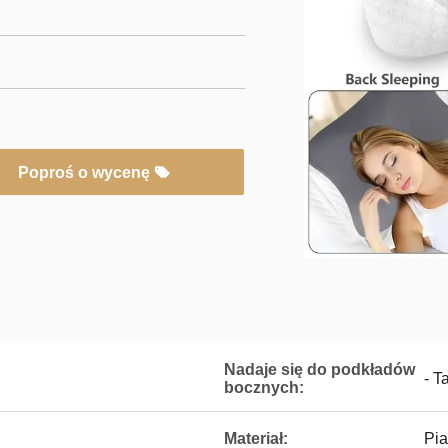
Poproś o wycenę
Nadaje się do podkładów
- T
bocznych:
Materiał:
Pi