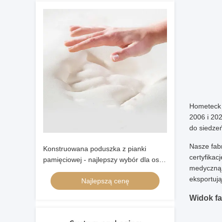
Hometeck 
2006 i 202
do siedzeń
Nasze fabr
Konstruowana poduszka z pianki
certyfikac
pamięciowej - najlepszy wybór dla osób
medyczną,
śpiących na plecach
eksportują
Najlepszą cenę
Widok fa