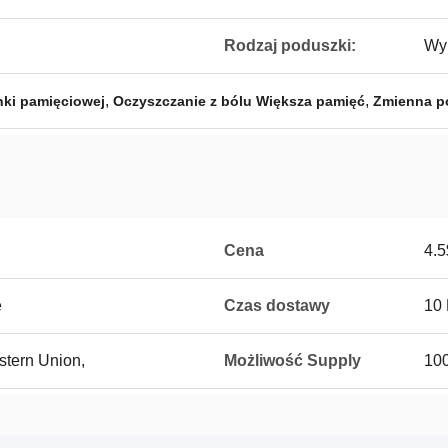
Rodzaj poduszki:
Wy
,
,
nki pamięciowej
Oczyszczanie z bólu Większa pamięć
Zmienna p
Cena
4.5
e
Czas dostawy
10
stern Union,
Możliwość Supply
100