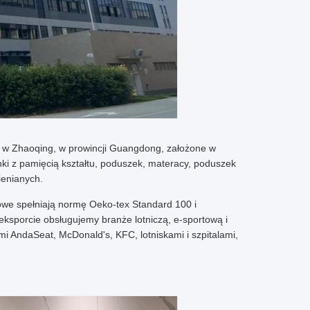
e w Zhaoqing, w prowincji Guangdong, założone w
anki z pamięcią kształtu, poduszek, materacy, poduszek
ienianych.
kowe spełniają normę Oeko-tex Standard 100 i
eksporcie obsługujemy branże lotniczą, e-sportową i
 AndaSeat, McDonald's, KFC, lotniskami i szpitalami,