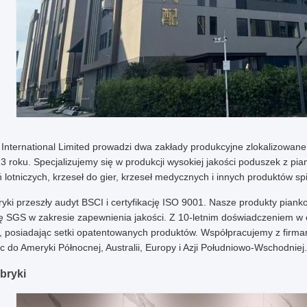
International Limited prowadzi dwa zakłady produkcyjne zlokalizowan
3 roku. Specjalizujemy się w produkcji wysokiej jakości poduszek z pi
 lotniczych, krzeseł do gier, krzeseł medycznych i innych produktów sp
yki przeszły audyt BSCI i certyfikację ISO 9001. Nasze produkty pian
ję SGS w zakresie zapewnienia jakości. Z 10-letnim doświadczeniem w 
 posiadając setki opatentowanych produktów. Współpracujemy z firmami
c do Ameryki Północnej, Australii, Europy i Azji Południowo-Wschodniej.
bryki