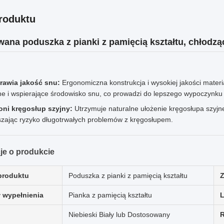
roduktu
ana poduszka z pianki z pamięcią kształtu, chłodzą
rawia jakość snu:
Ergonomiczna konstrukcja i wysokiej jakości mater
e i wspierające środowisko snu, co prowadzi do lepszego wypoczynku 
oni kręgosłup szyjny:
Utrzymuje naturalne ułożenie kręgosłupa szyjneg
szając ryzyko długotrwałych problemów z kręgosłupem.
je o produkcie
produktu
Poduszka z pianki z pamięcią kształtu
Z
ł wypełnienia
Pianka z pamięcią kształtu
Niebieski Biały lub Dostosowany
R