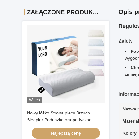
Opis p
ZAŁĄCZONE PRODUKTY
Regulow
Zalety
Pop
wygodn
Chr
zmniej
Informac
Wideo
Nazwa 
Nowy łóżko Strona plecy Brzuch
Sleepier Poduszka ortopedyczna
Materia
Cervical Bamboo Contour Ergonomic
Najlepszą cenę
Kolory
Memory Foam Pillow Ortopedyczna