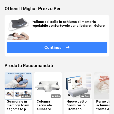
Ottieni Il Miglior Prezzo Per
Pallone del collo in schiuma di memoria
regolabile confortevole per alleviare il dolore
Continua
Prodotti Raccomandati
Guanciale in
Colonna
Nuovo Letto
Perno di
memory foam
cervicale
Dormitorio
schiuma a
sagomato per
allineare
Stomaco
forma di
chi dorme
cuscino di
Dormitorio
memoria L