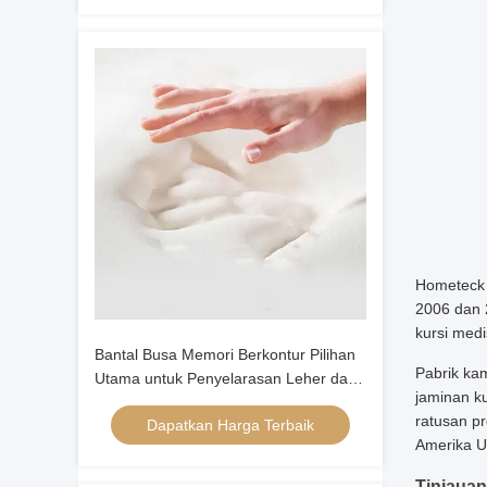
Hometeck 
2006 dan 
kursi medi
Bantal Busa Memori Berkontur Pilihan
Pabrik kam
Utama untuk Penyelarasan Leher dan
jaminan k
Kepala bagi Tidur Telentang
ratusan p
Dapatkan Harga Terbaik
Amerika Ut
Tinjauan