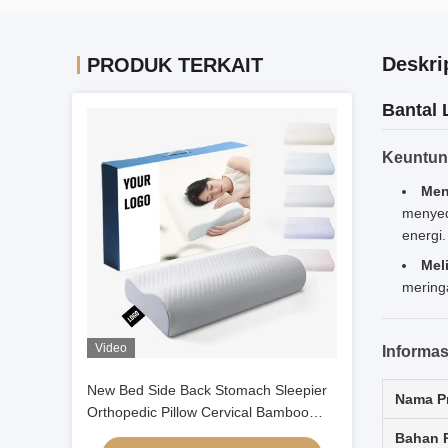
Deskri
PRODUK TERKAIT
Bantal 
Keuntu
Men
menyed
energi.
Mel
mering
Video
Informas
New Bed Side Back Stomach Sleepier
Nama P
Orthopedic Pillow Cervical Bamboo
Contour Ergonomic Memory Foam
Bahan 