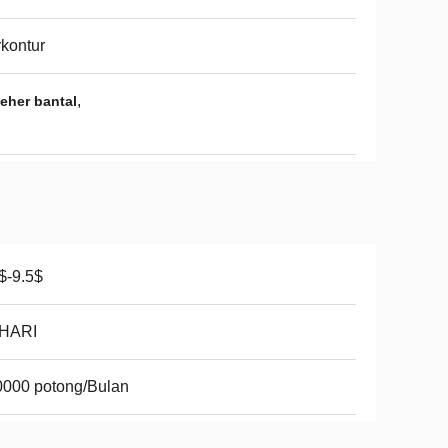
kontur
,
eher bantal
$-9.5$
 HARI
0000 potong/Bulan