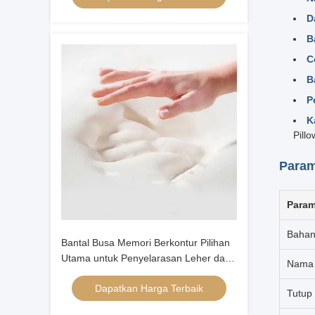
D
B
C
B
P
K
Pillo
Param
Param
Bahan
Bantal Busa Memori Berkontur Pilihan
Utama untuk Penyelarasan Leher dan
Nama 
Kepala bagi Tidur Telentang
Dapatkan Harga Terbaik
Tutup 