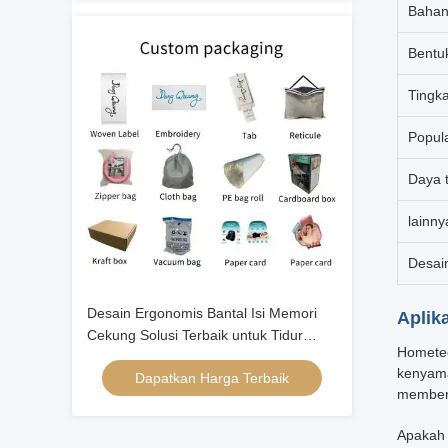
Bahan
Bentu
Tingk
Popul
Daya 
lainny
Desai
Desain Ergonomis Bantal Isi Memori
Aplik
Cekung Solusi Terbaik untuk Tidur
Hometec
Malam yang Nyenyak
kenyama
Dapatkan Harga Terbaik
memberi
Apakah 