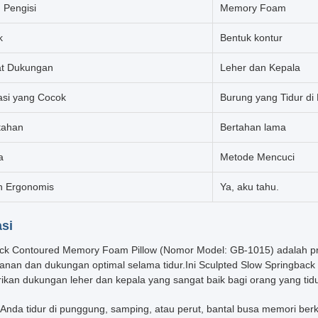
 Pengisi
Memory Foam
k
Bentuk kontur
at Dukungan
Leher dan Kepala
asi yang Cocok
Burung yang Tidur di
tahan
Bertahan lama
a
Metode Mencuci
n Ergonomis
Ya, aku tahu.
asi
k Contoured Memory Foam Pillow (Nomor Model: GB-1015) adalah prod
nan dan dukungan optimal selama tidur.Ini Sculpted Slow Springback
kan dukungan leher dan kepala yang sangat baik bagi orang yang tidu
Anda tidur di punggung, samping, atau perut, bantal busa memori be