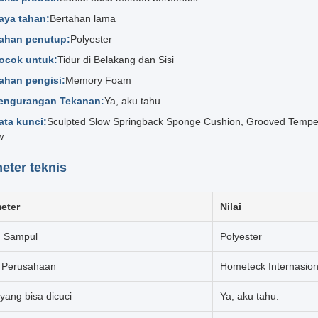
aya tahan:
Bertahan lama
ahan penutup:
Polyester
ocok untuk:
Tidur di Belakang dan Sisi
ahan pengisi:
Memory Foam
engurangan Tekanan:
Ya, aku tahu.
ata kunci:
Sculpted Slow Springback Sponge Cushion, Grooved Tempe
w
eter teknis
eter
Nilai
 Sampul
Polyester
Perusahaan
Hometeck Internasion
yang bisa dicuci
Ya, aku tahu.