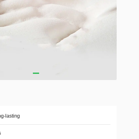
g-lasting
s