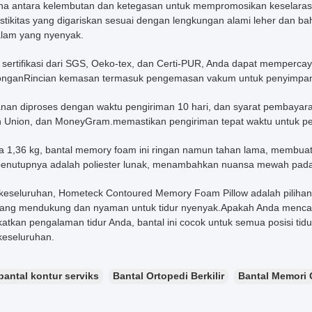
a antara kelembutan dan ketegasan untuk mempromosikan keselarasa
astikitas yang digariskan sesuai dengan lengkungan alami leher dan b
alam yang nyenyak.
sertifikasi dari SGS, Oeko-tex, dan Certi-PUR, Anda dapat mempercay
onganRincian kemasan termasuk pengemasan vakum untuk penyimpan
an diproses dengan waktu pengiriman 10 hari, dan syarat pembayaran 
 Union, dan MoneyGram.memastikan pengiriman tepat waktu untuk p
a 1,36 kg, bantal memory foam ini ringan namun tahan lama, membua
enutupnya adalah poliester lunak, menambahkan nuansa mewah pada
keseluruhan, Hometeck Contoured Memory Foam Pillow adalah pilihan
yang mendukung dan nyaman untuk tidur nyenyak.Apakah Anda mencari 
atkan pengalaman tidur Anda, bantal ini cocok untuk semua posisi tidu
keseluruhan.
bantal kontur serviks
Bantal Ortopedi Berkilir
Bantal Memori 