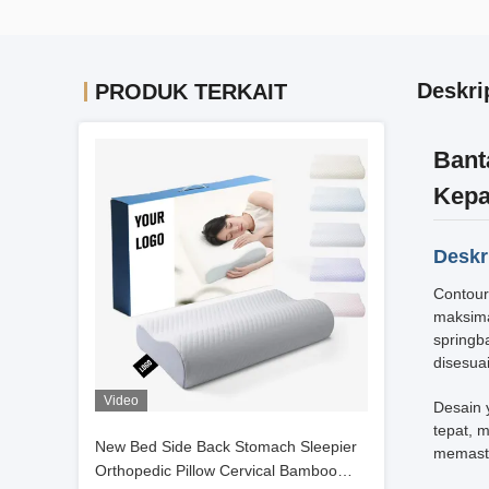
Deskri
PRODUK TERKAIT
Bant
Kepa
Deskr
Contour
maksima
springb
disesua
Video
Desain 
tepat, 
New Bed Side Back Stomach Sleepier
memasti
Orthopedic Pillow Cervical Bamboo