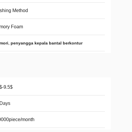
shing Method
mory Foam
,
mori
penyangga kepala bantal berkontur
$-9.5$
 Days
0000piece/month