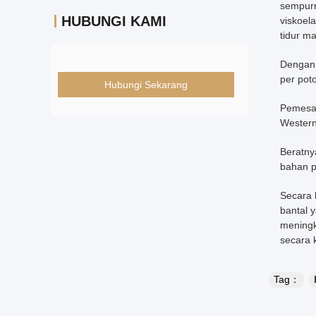
sempurn
HUBUNGI KAMI
viskoel
tidur m
Dengan 
per pot
Hubungi Sekarang
Pemesan
Western
Beratny
bahan p
Secara 
bantal 
meningk
secara 
Tag：