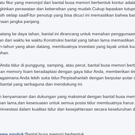
atu fitur yang menonjol dari bantal busa memori berbentuk kontur adal
inkan perawatan dan kebersihan yang mudah.Cukup lepaskan tutupny
sih setiap saatFitur penutup yang bisa dicuci ini memastikan bahwa ban
aan jangka panjang.
datang ke daya tahan, bantal ini dirancang untuk menahan penggunaa
n dari waktu ke waktu.Konstruksi bantal yang tahan lama memastika
n-tahun yang akan datang, membuatnya investasi yang layak untuk kua
uhan.
Anda tidur di punggung, samping, atau perut, bantal busa memori berb
an memory foam beradaptasi dengan gaya tidur Anda, memberikan ti
bagaimana Anda lebih suka tidur.Perpisahanlah dengan berputar-putar
bantal yang serbaguna dan mendukung ini.
 kenyamanan dan dukungan yang maksimal dengan bantal busa memori b
han lama,dan kesesuaian untuk semua posisi tidur membuatnya harus me
nvestasi dalam kualitas tidur dan kesejahteraan secara keseluruhan deng
ama produk:
Bantal busa memori berbentuk