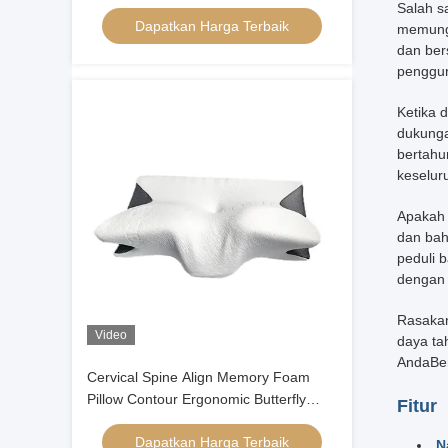
Contour Ergonomic Memory Foam
Salah s
Dapatkan Harga Terbaik
Pillow Kepala Orthopedic
memungk
dan ber
penggun
Ketika 
dukunga
bertahu
keselur
Apakah 
dan bah
peduli 
dengan 
Rasakan
Video
daya ta
AndaBeri
Cervical Spine Align Memory Foam
Pillow Contour Ergonomic Butterfly
Fitur
Shape
Dapatkan Harga Terbaik
N