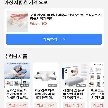
가장 저렴 한 가격 으로
구형 메모리 폼 베개 최후의 선택 수면에 누워있는 사
람들의 목과 머리
Price： 100
계속하다
추천된 제품
등과 옆으로 자
자궁경부 척추
새 침대 옆 등 위
에르고노믹 
는 사람들을 위
정렬 메모리 폼
쪽 수면장형 베
자인 구석 
한 폴리에스터
베개 윤곽 에르
개 자궁경부
의 기억으로
커버가 있는 윤
고노믹 나비 모
Bambu 프로파
득 찬 베개 
곽 메모리폼 베
양
일 인체공학
밤의 수면을
최고의 가격
최고의 가격
최고의 가격
최고의 가