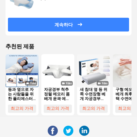
계속하다
추천된 제품
등과 옆으로 자
자궁경부 척추
새 침대 옆 등 위
구형 메모리
는 사람들을 위
정렬 메모리 폼
쪽 수면장형 베
베개 최후의
한 폴리에스터
베개 윤곽 에르
개 자궁경부
택 수면에 
커버가 있는 윤
고노믹 나비 모
Bambu 프로파
있는 사람들
곽 메모리폼 베
양
일 인체공학
목과 머리
최고의 가격
최고의 가격
최고의 가격
최고의 가
개 (기계 세탁
Memory
가능)
Foam Pillow
고형 머리