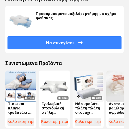
Προσαρμοσμένο μαξιλάρι μνήμης με σχήμα
φούσκας
Να συνεχίσει
Συνιστώμενα Προϊόντα
Πίσω και
Εγκλωβική
Νέο κρεβάτι
Ανατομικό
πλάγια
σπονδυλική
πλάτη πλάτη
μαξιλάρι 
κρεβατάκια
στήλη
στομάχι
αφρώδες
με σχήμα
ευθυγράμμιση
Sleepier
υλικό μνή
μαξιλάρι από
μνήμης
Ορθοπεδικός
Η απόλυτ
Καλύτερη τιμή
Καλύτερη τιμή
Καλύτερη τιμή
Καλύτερη 
αφρό μνήμης
αφρός
μαξιλάρι
επιλογή γι