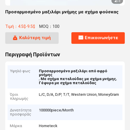
2
/
3
Προσαρμοσμένο μαξιλάρι μνήμης με σχήμα φούσκας
Τιμή：4.5$-9.5$
MOQ：100
Καλύτερη τιμή
Επικοινωνήστε
Περιγραφή Προϊόντων
Υψηλό φως
Προσαρμοσμένο μαξιλάρι από αφρό
μνήμης
,
,
Με σχήμα πεταλούδας με σχήμα μνήμης
Γέφυρα με σχήμα πεταλούδας
Όροι
L/C, D/A, D/P, T/T, Western Union, MoneyGram
πληρωμής
Δυνατότητα
100000piece/Month
προσφοράς
Μάρκα
Hometeck