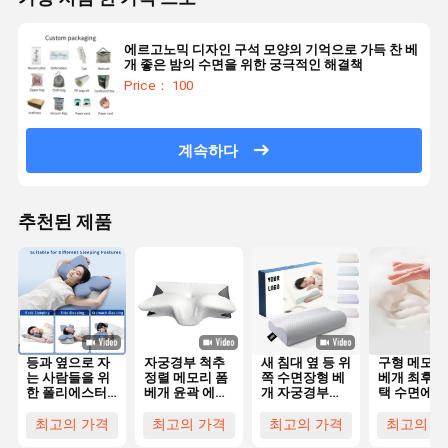
에르고노믹 디자인 구석 모양의 기억으로 가득 찬 베
개 좋은 밤의 수면을 위한 궁극적인 해결책
Price： 100
계속하다
추천된 제품
등과 옆으로 자
자궁경부 척추
새 침대 옆 등 위
구형 메모리
는 사람들을 위
정렬 메모리 폼
쪽 수면장형 베
베개 최후의
한 폴리에스터
베개 윤곽 에르
개 자궁경부
택 수면에 
커버가 있는 윤
고노믹 나비 모
Bambu 프로파
있는 사람들
곽 메모리폼 베
양
일 인체공학
목과 머리
최고의 가격
최고의 가격
최고의 가격
최고의 가
개 (기계 세탁
Memory