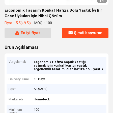
1
/
1
Ergonomik Tasarım Konkaf Hafıza Dolu Yastık İyi Bir
Gece Uykuları İçin Nihai Çözüm
Fiyat：5.5$-9.5$
MOQ：100
En iyi fiyat
Şimdi başvurun
Ürün Açıklaması
Vurgulamak
,
Ergonomik Hafıza Köpük Yastığı
,
yatmak için konkaf kontur yastık
ergonomik tasarımı olan hafıza dolu yastık
Delivery Time
10 Days
Fiyat
5.5$-9.5$
Marka adı
Hometeck
Minimum
100