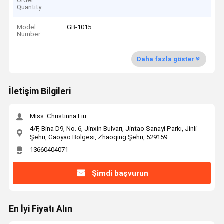
Order
Quantity
Model
GB-1015
Number
Daha fazla göster
İletişim Bilgileri
Miss. Christinna Liu
4/F, Bina D9, No. 6, Jinxin Bulvarı, Jintao Sanayi Parkı, Jinli
Şehri, Gaoyao Bölgesi, Zhaoqing Şehri, 529159
13660404071
Şimdi başvurun
En İyi Fiyatı Alın