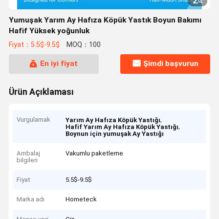
2
/
4
Yumuşak Yarım Ay Hafıza Köpük Yastık Boyun Bakımı
Hafif Yüksek yoğunluk
Fiyat：5.5$-9.5$
MOQ：100
En iyi fiyat
Şimdi başvurun
Ürün Açıklaması
Vurgulamak
,
Yarım Ay Hafıza Köpük Yastığı
,
Hafif Yarım Ay Hafıza Köpük Yastığı
Boynun için yumuşak Ay Yastığı
Ambalaj
Vakumlu paketleme
bilgileri
Fiyat
5.5$-9.5$
Marka adı
Hometeck