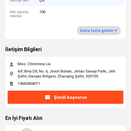
Menşe yeri
Çin
Min sipariş
100
miktarı
Daha fazla göster
İletişim Bilgileri
Miss. Christinna Liu
4/F, Bina D9, No. 6, Jinxin Bulvarı, Jintao Sanayi Parkı, Jinli
Şehri, Gaoyao Bölgesi, Zhaoqing Şehri, 529159
13660404071
Şimdi başvurun
En İyi Fiyatı Alın