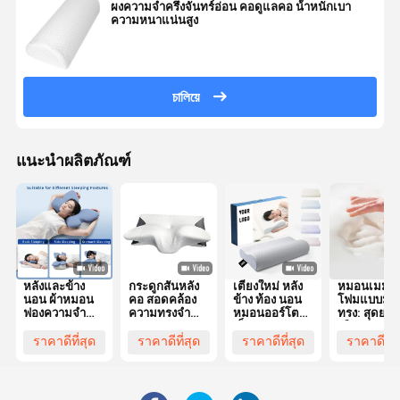
ผงความจําครึ่งจันทร์อ่อน คอดูแลคอ น้ําหนักเบา
ความหนาแน่นสูง
চালিয়ে
แนะนำผลิตภัณฑ์
หลังและข้าง
กระดูกสันหลัง
เตียงใหม่ หลัง
หมอนเมมโม
นอน ผ้าหมอน
คอ สอดคล้อง
ข้าง ท้อง นอน
โฟมแบบมีรู
ฟองความจํา
ความทรงจํา
หมอนออร์โต
ทรง: สุดยอด
ทรงรูปทรง
หมอนฟอง
เป็ด คอคอัมพู
เลือกสำหรั
พร้อมผ้าคลุม
ขอบเขต
คอนทัวร์เออร์
จัดตำแหน่ง
ราคาดีที่สุด
ราคาดีที่สุด
ราคาดีที่สุด
ราคาดีที่ส
พอลิเอสเตอร์
ergonomic รูป
กอนอมิค ความ
และศีรษะของ
เหมาะสําหรับ
แบบกระพริก
จํา หมอนฟอง
ที่นอนหงาย
ซักเครื่อง
หัวออร์โตเป็ด