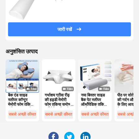
जारी रखें
अनुशंसित उत्पाद
बैक एंड साइड
गर्भाशय ग्रीवा रीढ़
नया बिस्तर साइड
पीठ पर सोते लोग
स्लीपर कॉन्टूर
की हड्डी मेमोरी
बैक पेट स्लीपर
की गर्दन और स
मेमोरी फोम तकिया
फोम तकिया समोच्च
ऑर्थोपेडिक तकिया
के लिए आदर्श
पॉलिस्टर कवर के
एर्गोनोमिक तितली
गर्भाशय ग्रीवा बांस
विकल्प
साथ मशीन धोने के
के आकार का
समोच्च एर्गोनोमिक
सबसे अच्छी कीमत
सबसे अच्छी कीमत
सबसे अच्छी कीमत
सबसे अच्छी 
लिए उपयुक्त
मेमोरी फोम तकिया
ऑर्थोपेडिक सिर