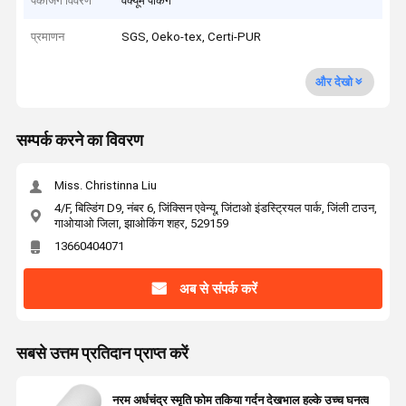
पैकेजिंग विवरण
वैक्यूम पैकिंग
प्रमाणन
SGS, Oeko-tex, Certi-PUR
और देखो
सम्पर्क करने का विवरण
Miss. Christinna Liu
4/F, बिल्डिंग D9, नंबर 6, जिंक्सिन एवेन्यू, जिंटाओ इंडस्ट्रियल पार्क, जिंली टाउन,
गाओयाओ जिला, झाओकिंग शहर, 529159
13660404071
अब से संपर्क करें
सबसे उत्तम प्रतिदान प्राप्त करें
नरम अर्धचंद्र स्मृति फोम तकिया गर्दन देखभाल हल्के उच्च घनत्व