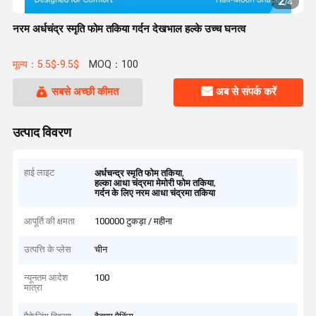
2
/
4
नरम अर्धचंद्र स्मृति फोम तकिया गर्दन देखभाल हल्के उच्च घनत्व
मूल्य：5.5$-9.5$
MOQ：100
सबसे अच्छी कीमत
अब से संपर्क करें
उत्पाद विवरण
हाई लाइट
,
अर्धचन्द्र स्मृति फोम तकिया
,
हल्का आधा चंद्रमा मेमोरी फोम तकिया
गर्दन के लिए नरम आधा चंद्रमा तकिया
आपूर्ति की क्षमता
100000 टुकड़ा / महीना
उत्पत्ति के प्लेस
चीन
न्यूनतम आदेश
100
मात्रा