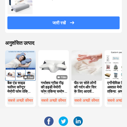
जारी रखें
अनुशंसित उत्पाद
बैक एंड साइड
गर्भाशय ग्रीवा रीढ़
पीठ पर सोते लोगों
एर्गोनोमिक डिज
स्लीपर कॉन्टूर
की हड्डी मेमोरी
की गर्दन और सिर
अवतल मेमोरी-
मेमोरी फोम तकिया
फोम तकिया समोच्च
के लिए आदर्श
तकिया: अच्छी 
पॉलिस्टर कवर के
एर्गोनोमिक तितली
विकल्प
की नींद के लिए
साथ मशीन धोने के
के आकार का
अंतिम समाधान
सबसे अच्छी कीमत
सबसे अच्छी कीमत
सबसे अच्छी कीमत
सबसे अच्छी 
लिए उपयुक्त