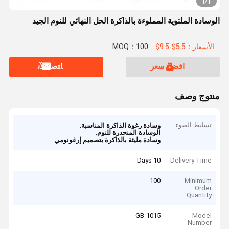
1
1
/
الوسادة الملتوية المملوءة بالذاكرة الحل النهائي للنوم الجيد
الأسعار：5.5$-9.5$
MOQ：100
افضل سعر
ﺎﺘﺼﻟ ﺍﻶﻧ
منتوج وصف
تسليط الضوء
,
وسادة رغوة الذاكرة المناسبة
,
الوسادة المنحدرة للنوم
وسادة مليئة بالذاكرة بتصميم إرغونومي
10 Days
Delivery Time
100
Minimum
Order
Quantity
GB-1015
Model
Number