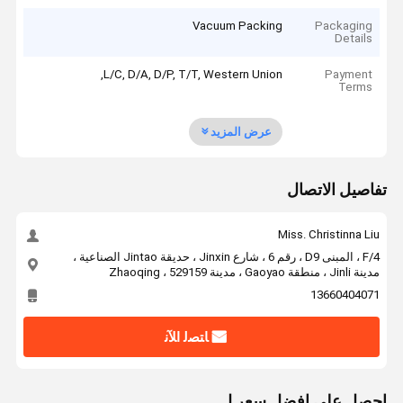
Vacuum Packing
Packaging
Details
L/C, D/A, D/P, T/T, Western Union,
Payment
Terms
عرض المزيد
تفاصيل الاتصال
Miss. Christinna Liu
4/F ، المبنى D9 ، رقم 6 ، شارع Jinxin ، حديقة Jintao الصناعية ،
مدينة Jinli ، منطقة Gaoyao ، مدينة Zhaoqing ، 529159
13660404071
ﺎﺘﺼﻟ ﺍﻶﻧ
احصل على افضل سعر ل