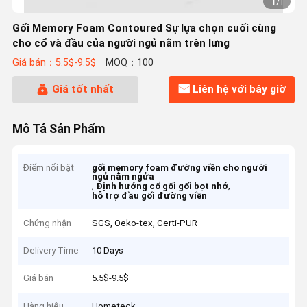
1
/
1
Gối Memory Foam Contoured Sự lựa chọn cuối cùng
cho cổ và đầu của người ngủ nằm trên lưng
Giá bán：5.5$-9.5$
MOQ：100
Giá tốt nhất
Liên hệ với bây giờ
Mô Tả Sản Phẩm
Điểm nổi bật
gối memory foam đường viền cho người
ngủ nằm ngửa
,
,
Định hướng cổ gối gối bọt nhớ
hỗ trợ đầu gối đường viền
Chứng nhận
SGS, Oeko-tex, Certi-PUR
Delivery Time
10 Days
Giá bán
5.5$-9.5$
Hàng hiệu
Hometeck