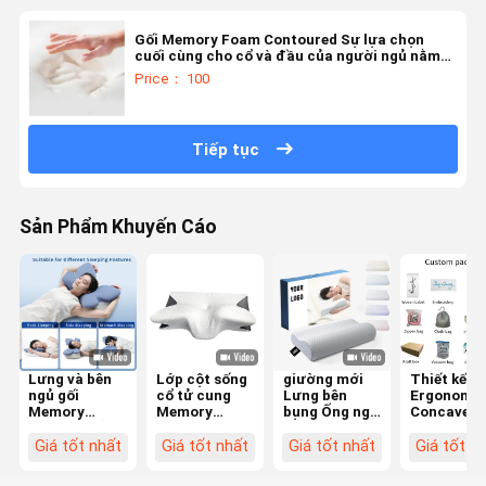
Gối Memory Foam Contoured Sự lựa chọn
cuối cùng cho cổ và đầu của người ngủ nằm
trên lưng
Price： 100
Tiếp tục
Sản Phẩm Khuyến Cáo
Lưng và bên
Lớp cột sống
giường mới
Thiết kế
ngủ gối
cổ tử cung
Lưng bên
Ergonomic
Memory
Memory
bụng Ống ngủ
Concave
Foam có vỏ
Foam Pillow
gối chỉnh hình
Memory-
polyester phù
Contour
cổ tử cung
Filled Pill
Giá tốt nhất
Giá tốt nhất
Giá tốt nhất
Giá tốt n
hợp cho máy
Ergonomic
Bamboo
Giải pháp
giặt
Butterfly
Contour
cuối cùng 