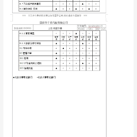
Các nhà máy của chúng tôi đã vượt qua kiểm toán BSCI, ISO
9001 với kiểm soát có tổ chức, các sản phẩm bọt của chúng tôi
đã vượt qua tiêu chuẩn Oeko-tex 100 và chứng chỉ SGS với đảm
Trang Chủ
Sản Phẩm
Video
Về Chúng Tôi
bảo chất lượng.
Sau hơn 10 năm phát triển, hai nhà máy của chúng tôi bao gồm
diện tích 20.000 mét vuông.có đội ngũ bán hàng xuất khẩu và
trong nước của riêng chúng tôi, và hơn 200 công nhân trong các