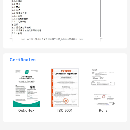
nhà máy của chúng tôi, chọn Hometeck,chọn nhiều kết quả
Gối Memory Foam cho trẻ em
chungCảm ơn.
Gối làm mát Gel
Gối du lịch hình chữ U
Gối hỗ trợ lưng
Gối giường
Certificates
Gối đệm đầu xe
Oeko-tex
ISO 9001
Rohs