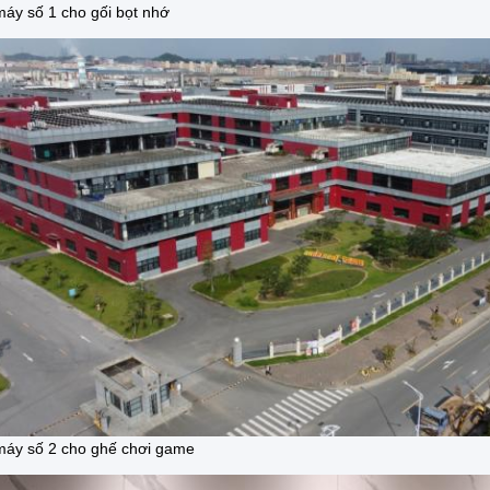
áy số 1 cho gối bọt nhớ
áy số 2 cho ghế chơi game