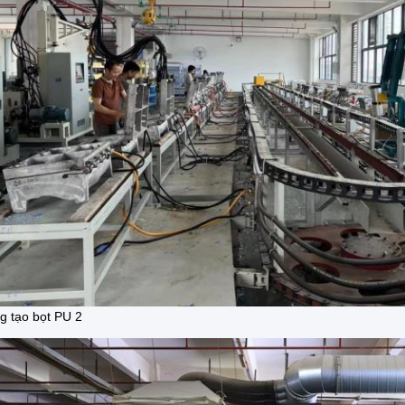
 tạo bọt PU 2