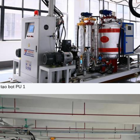
tạo bọt PU 1