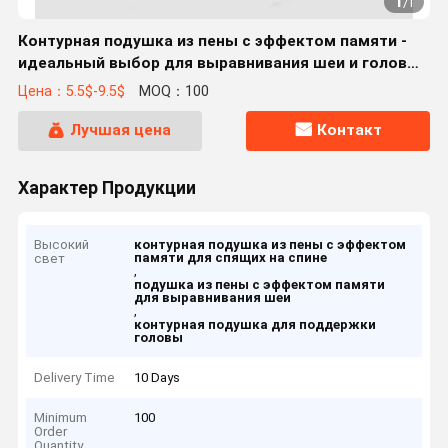
1
/
1
Контурная подушка из пены с эффектом памяти -
идеальный выбор для выравнивания шеи и головы
спящих на спине
Цена：5.5$-9.5$
MOQ：100
Лучшая цена
Контакт
Характер Продукции
Высокий
контурная подушка из пены с эффектом
памяти для спящих на спине
свет
,
подушка из пены с эффектом памяти
для выравнивания шеи
,
контурная подушка для поддержки
головы
Delivery Time
10 Days
Minimum
100
Order
Quantity