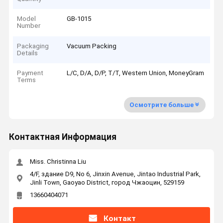
Model
GB-1015
Number
Packaging
Vacuum Packing
Details
Payment
L/C, D/A, D/P, T/T, Western Union, MoneyGram
Terms
Осмотрите больше
Контактная Информация
Miss. Christinna Liu
4/F, здание D9, No 6, Jinxin Avenue, Jintao Industrial Park,
Jinli Town, Gaoyao District, город Чжаоцин, 529159
13660404071
Контакт