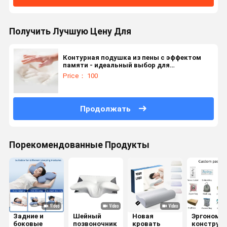
Получить Лучшую Цену Для
Контурная подушка из пены с эффектом
памяти - идеальный выбор для
выравнивания шеи и головы спящих на
Price： 100
спине
Продолжать
Порекомендованные Продукты
Задние и
Шейный
Новая
Эргономи
боковые
позвоночник
кровать
конструк