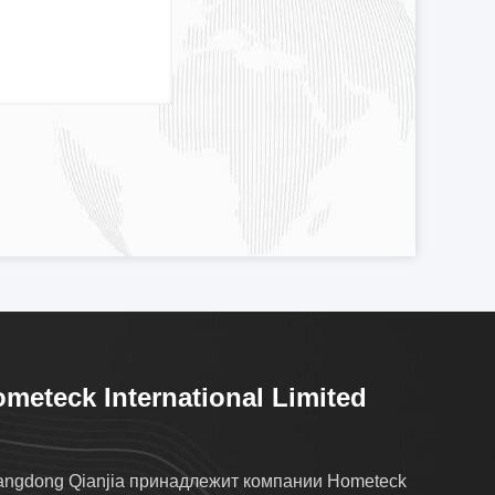
meteck International Limited
ngdong Qianjia принадлежит компании Hometeck