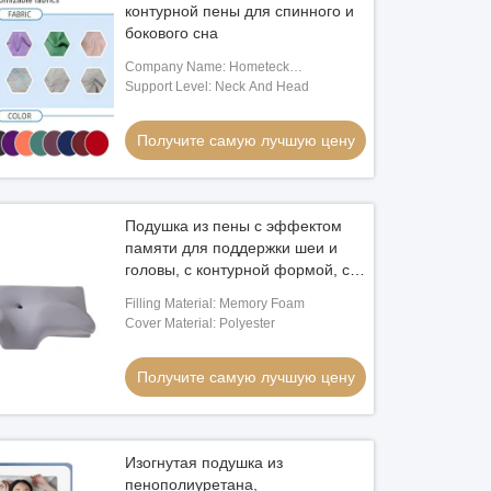
контурной пены для спинного и
бокового сна
Company Name: Hometeck
Internatioanl Limited
Support Level: Neck And Head
Получите самую лучшую цену
Подушка из пены с эффектом
памяти для поддержки шеи и
головы, с контурной формой, со
съемным чехлом, пригодным
Filling Material: Memory Foam
для машинной стирки, с удобной
Cover Material: Polyester
инструкцией по стирке
Получите самую лучшую цену
Изогнутая подушка из
пенополиуретана,