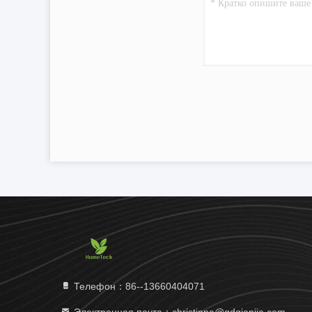
Телефон：86--13660404071