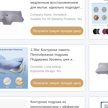
медленным восстановлением
для мытья, идеально подходит
для расслабления мышц спины
Company Name: Hometeck
и боков.
Internatioanl Limited
Suitable For All Sleeping Positions: Yes
Получите самую лучшую цену
1.36кг Контурная память
Пенообразная подушка
Поддержка Уровень шея и
головы Покрытие для стирки Да
Durability: Long-lasting
Ergonomic Design: Yes
Получите самую лучшую цену
Контурная подушка из
пенополиуретана с эффектом