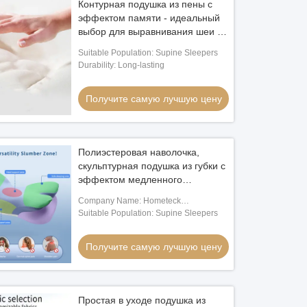
Контурная подушка из пены с
эффектом памяти - идеальный
выбор для выравнивания шеи и
головы спящих на спине
Suitable Population: Supine Sleepers
Durability: Long-lasting
Получите самую лучшую цену
Полиэстеровая наволочка,
скульптурная подушка из губки с
эффектом медленного
восстановления формы -
Company Name: Hometeck
идеальное сочетание комфорта
Internatioanl Limited
Suitable Population: Supine Sleepers
и удобства
Получите самую лучшую цену
Простая в уходе подушка из