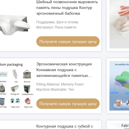
Шейный позвоночник выровнять
память пены подушка Контур
эргономичный бабочка
Поддержка: Шея и голова
Материал: Пена памяти
Получите самую лучшую цену
Эргономическая конструкция
Конкавная подушка с
запоминающейся памятью
Окончательное решение для
Filling Material: Memory Foam
хорошего сна
Machine Washable: Yes
Получите самую лучшую цену
Контурная подушка с губкой с