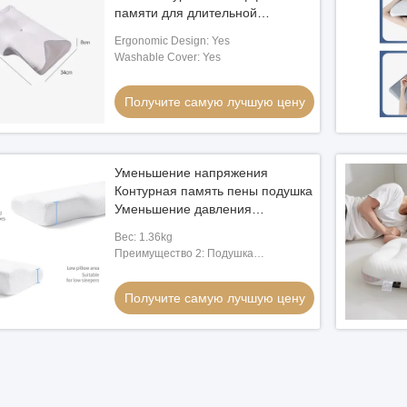
памяти для длительной
поддержки и комфорта
Ergonomic Design: Yes
Washable Cover: Yes
Получите самую лучшую цену
Уменьшение напряжения
Контурная память пены подушка
Уменьшение давления
Контурная подушка шейки матки
Вес: 1.36kg
Преимущество 2: Подушка
автоматически подходит в
соответствии с кривизной тела, чтобы
Получите самую лучшую цену
облегчить и освободить мышцы и