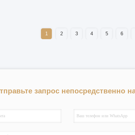
1
2
3
4
5
6
тправьте запрос непосредственно н