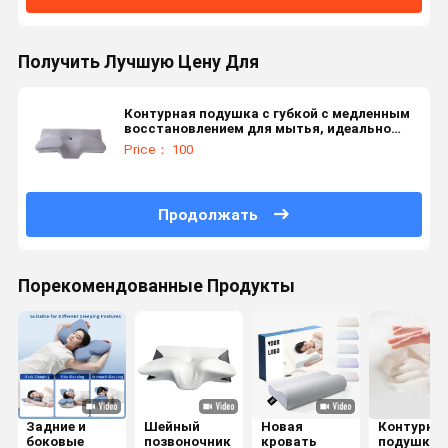
Получить Лучшую Цену Для
Контурная подушка с губкой с медленным
восстановлением для мытья, идеально
подходит для расслабления мышц спины и
Price： 100
боков.
Продолжать
Порекомендованные Продукты
Задние и
Шейный
Новая
Контурна
боковые
позвоночник
кровать
подушка и