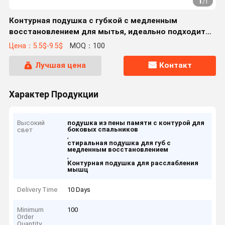
1
/
1
Контурная подушка с губкой с медленным
восстановлением для мытья, идеально подходит
для расслабления мышц спины и боков.
Цена：5.5$-9.5$
MOQ：100
Лучшая цена
Контакт
Характер Продукции
Высокий
подушка из пены памяти с контурой для
боковых спальников
свет
,
стиральная подушка для губ с
медленным восстановлением
,
Контурная подушка для расслабления
мышц
Delivery Time
10 Days
Minimum
100
Order
Quantity