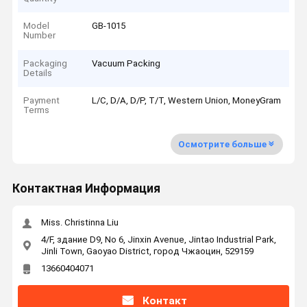
Model
GB-1015
Number
Packaging
Vacuum Packing
Details
Payment
L/C, D/A, D/P, T/T, Western Union, MoneyGram
Terms
Осмотрите больше
Контактная Информация
Miss. Christinna Liu
4/F, здание D9, No 6, Jinxin Avenue, Jintao Industrial Park,
Jinli Town, Gaoyao District, город Чжаоцин, 529159
13660404071
Контакт