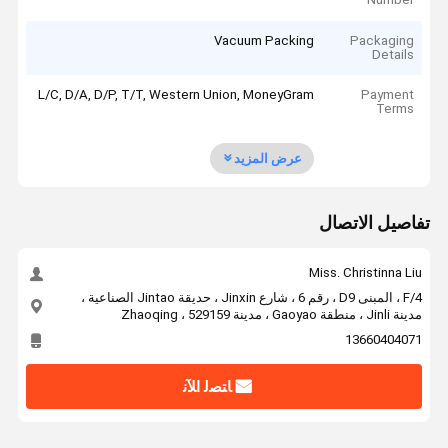
Vacuum Packing
Packaging
Details
L/C, D/A, D/P, T/T, Western Union, MoneyGram
Payment
Terms
عرض المزيد
تفاصيل الاتصال
Miss. Christinna Liu
4/F ، المبنى D9 ، رقم 6 ، شارع Jinxin ، حديقة Jintao الصناعية ،
مدينة Jinli ، منطقة Gaoyao ، مدينة Zhaoqing ، 529159
13660404071
ﺎﺘﺼﻟ ﺍﻶﻧ