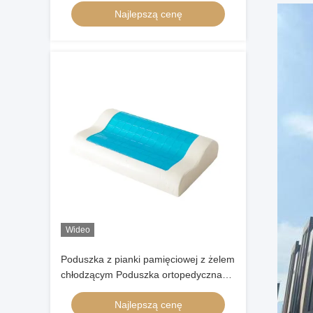
Najlepszą cenę
Wideo
Poduszka z pianki pamięciowej z żelem
chłodzącym Poduszka ortopedyczna
dla osób śpiących na plecach i brzuchu
Najlepszą cenę