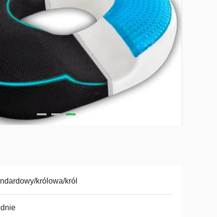
ndardowy/królowa/król
dnie