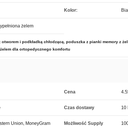
Kolor:
Bia
ypełniona żelem
,
z otworem i podkładką chłodzącą
poduszka z pianki memory z że
 żelem dla ortopedycznego komfortu
Cena
4.5
e
Czas dostawy
10
Western Union, MoneyGram
Możliwość Supply
100