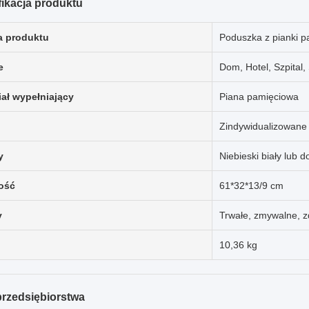
ikacja produktu
 produktu
Poduszka z pianki p
e
Dom, Hotel, Szpital,
iał wypełniający
Piana pamięciowa
Zindywidualizowane
y
Niebieski biały lub 
ość
61*32*13/9 cm
y
Trwałe, zmywalne, z
10,36 kg
 przedsiębiorstwa