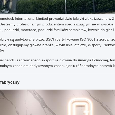
ometeck International Limited prowadzi dwie fabryki zlokalizowane w 
r.Jesteśmy profesjonalnym producentem specjalizującym się w wysokiej 
i., poduszki, materace, poduszki fotelików samolotów, krzesła do gier
abryki są audytowane przez BSCI i certyfikowane ISO 9001 z zorganiz
rcie, obsługujemy główne branże, w tym linie lotnicze, e-sporty i sekt
ów.
iał handlu zagranicznego eksportuje głównie do Ameryki Północnej, Aust
onalnym zespołem dedykowanym zaspokojeniu różnorodnych potrzeb kl
fabryczny