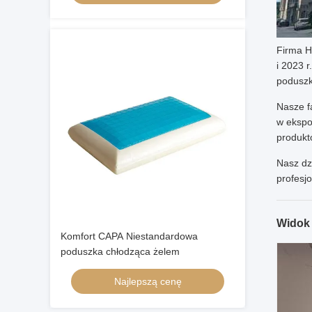
Firma H
i 2023 
poduszk
Nasze f
w ekspo
produkt
Nasz dz
profesj
Widok 
Komfort CAPA Niestandardowa
poduszka chłodząca żelem
Najlepszą cenę