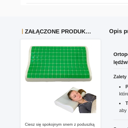
Opis p
ZAŁĄCZONE PRODUKTY
Ortop
lędźw
Zalety
P
któr
T
aby 
Ciesz się spokojnym snem z poduszką