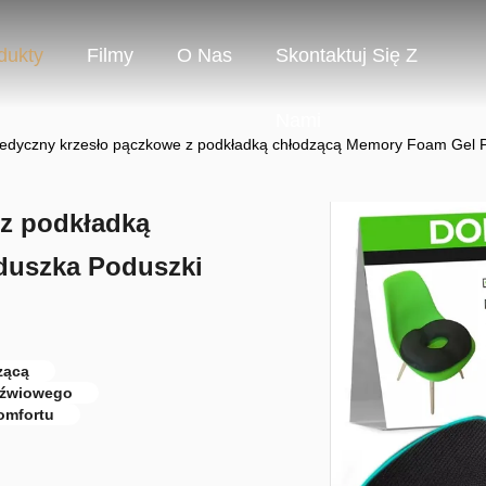
dukty
Filmy
O Nas
Skontaktuj Się Z
Nami
edyczny krzesło pączkowe z podkładką chłodzącą Memory Foam Gel 
 z podkładką
duszka Poduszki
zącą
ędźwiowego
omfortu