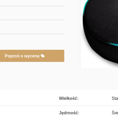
Poproś o wycenę
Wielkość:
Sta
Jędrność:
Śre