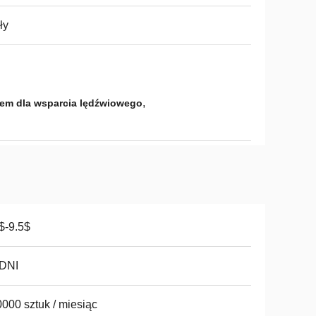
ły
,
lem dla wsparcia lędźwiowego
$-9.5$
 DNI
000 sztuk / miesiąc