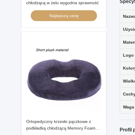
Specyf
chłodzącą w żelu wygodna sprawność
Najlepszą cenę
Nazwa
Użyci
Mater
Logo
Kolor
Wielk
Cech
Waga
Ortopedyczny krzesło pączkowe z
podkładką chłodzącą Memory Foam
Profil
Gel Poduszka Poduszki lędźwiowe