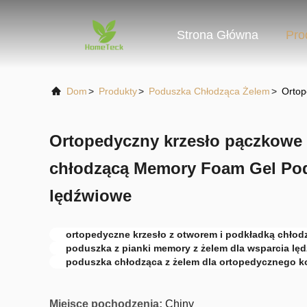
Strona Główna
Pro
Dom
>
Produkty
>
Poduszka Chłodząca Żelem
>
Ortop
Ortopedyczny krzesło pączkowe
chłodzącą Memory Foam Gel Po
lędźwiowe
ortopedyczne krzesło z otworem i podkładką chłod
poduszka z pianki memory z żelem dla wsparcia l
poduszka chłodząca z żelem dla ortopedycznego k
Miejsce pochodzenia:
Chiny