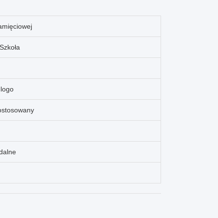
amięciowej
 Szkoła
 logo
dostosowany
dalne