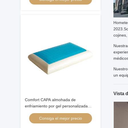
Hometec
2023.So
cojines,
Nuestra
experien
médicos
Nuestro
un equip
Vista 
Comfort CAPA almohada de
enfriamiento por gel personalizada
almohada de enfriamiento por
Consiga el mejor precio
contorno del paciente