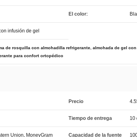
El color:
Bl
n infusión de gel
,
ma de rosquilla con almohadilla refrigerante
almohada de gel con
erante para confort ortopédico
Precio
4.5
Tiempo de entrega
10 
estern Union, MoneyGram
Capacidad de la fuente
10