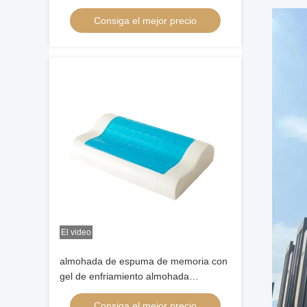
almohadillas lumbares
Consiga el mejor precio
El video
almohada de espuma de memoria con
gel de enfriamiento almohada
ortopédica para los que duermen de
Consiga el mejor precio
espalda lateral y estómago