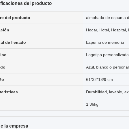
ficaciones del producto
e del producto
almohada de espuma 
ación
Hogar, Hotel, Hospital,
ial de llenado
Espuma de memoria
ipo
Logotipo personalizado
ido
Azul, blanco o persona
ño
61*32*13/9 cm
terísticas
Durabilidad, lavable, ex
1.36kg
 de la empresa