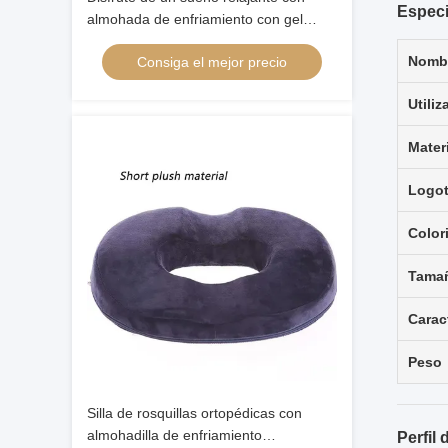
Especi
almohada de enfriamiento con gel
cómodo en forma buena respirabilidad
Nombr
Consiga el mejor precio
Utiliz
Mater
Logot
Color
Tama
Carac
Peso
Silla de rosquillas ortopédicas con
almohadilla de enfriamiento
Perfil