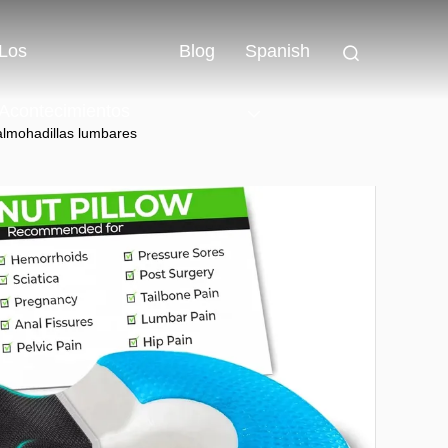
Los
Blog
Spanish
Acontecimientos
 almohadillas lumbares