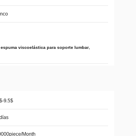
anco
,
 espuma viscoelástica para soporte lumbar
$-9.5$
días
0000piece/Month