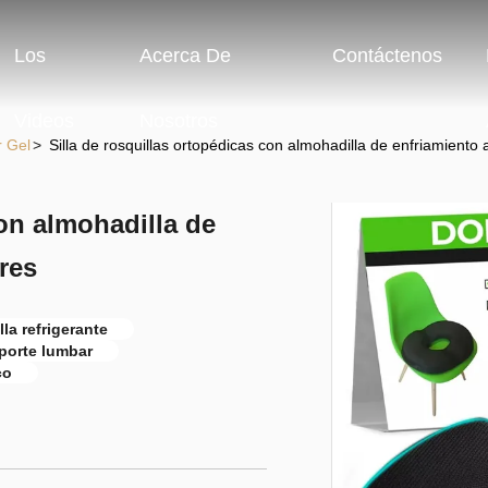
Los
Acerca De
Contáctenos
Videos
Nosotros
r Gel
>
Silla de rosquillas ortopédicas con almohadilla de enfriamiento
con almohadilla de
res
la refrigerante
porte lumbar
co