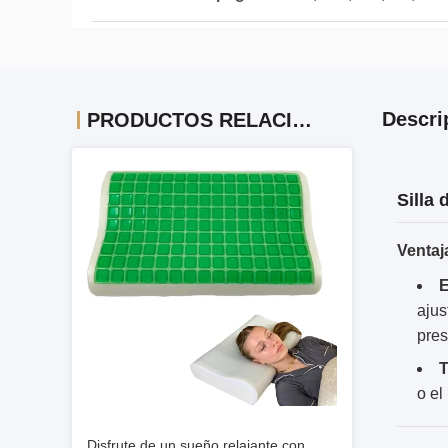
Descri
PRODUCTOS RELACIONADOS
Silla
Ventaj
E
ajus
pres
T
o el
Disfrute de un sueño relajante con