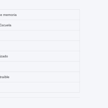
de memoria
 Escuela
lizado
traíble