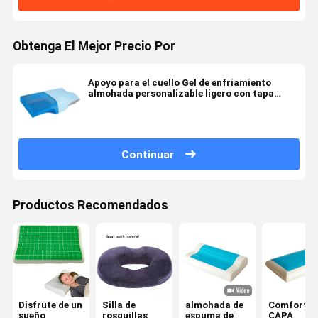
Obtenga El Mejor Precio Por
Apoyo para el cuello Gel de enfriamiento
almohada personalizable ligero con tapa
extraíble
Continuar
Productos Recomendados
Disfrute de un
Silla de
almohada de
Comfort
sueño
rosquillas
espuma de
CAPA