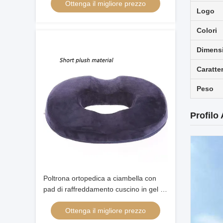
Ottenga il migliore prezzo
Logo
Colori
Dimens
Caratte
Peso
Profilo
Poltrona ortopedica a ciambella con
pad di raffreddamento cuscino in gel di
schiuma di memoria cuscini lombari
Ottenga il migliore prezzo