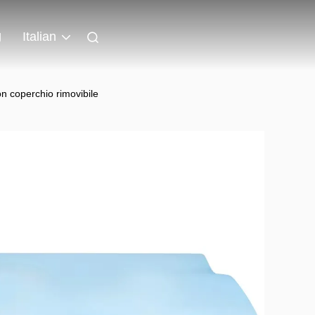
g
Italian
on coperchio rimovibile