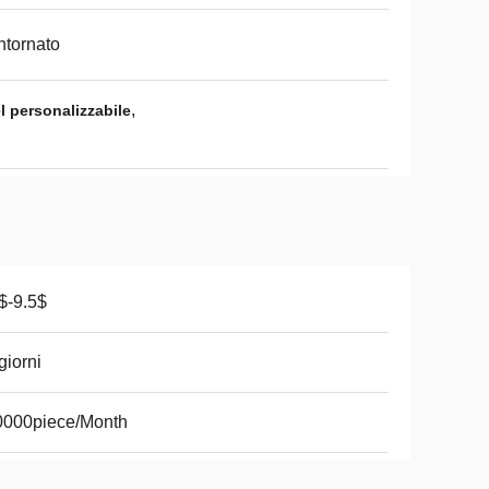
tornato
,
l personalizzabile
$-9.5$
giorni
0000piece/Month