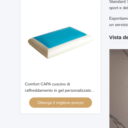
Standard 1
sport e de
Esportiamo
un servizio
Vista de
Comfort CAPA cuscino di
raffreddamento in gel personalizzato
cuscino di raffreddamento per pazienti
Ottenga il migliore prezzo