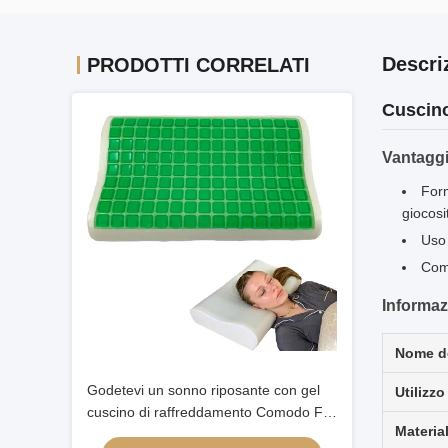
Descri
PRODOTTI CORRELATI
Cuscino
Vantagg
Form
giocosi
Uso 
Comf
Informaz
Nome de
Godetevi un sonno riposante con gel
Utilizzo
cuscino di raffreddamento Comodo Fit
Materia
Buona respirabilità